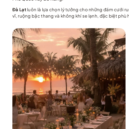
Đà Lạt
luôn là lựa chọn lý tưởng cho những đám cưới r
vĩ, ruộng bậc thang và không khí se lạnh, đặc biệt p