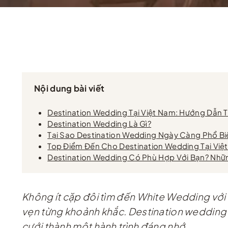
Nội dung bài viết
Destination Wedding Tại Việt Nam: Hướng Dẫn 
Destination Wedding Là Gì?
Tại Sao Destination Wedding Ngày Càng Phổ Bi
Top Điểm Đến Cho Destination Wedding Tại Việ
Destination Wedding Có Phù Hợp Với Bạn? Nhữ
Không ít cặp đôi tìm đến White Wedding với 
vẹn từng khoảnh khắc. Destination wedding v
cưới thành một hành trình đáng nhớ.