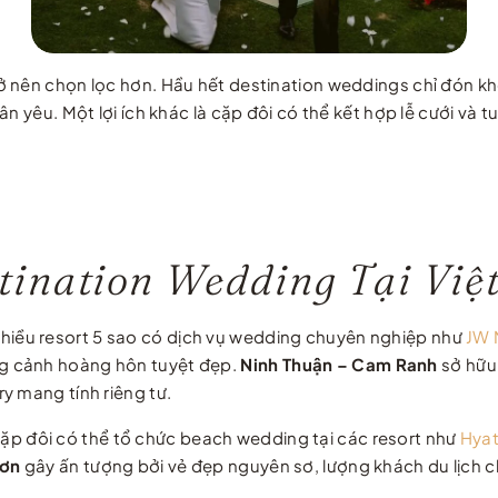
ở nên chọn lọc hơn. Hầu hết destination weddings chỉ đón k
n yêu. Một lợi ích khác là cặp đôi có thể kết hợp lễ cưới và 
tination Wedding Tại Việ
nhiều resort 5 sao có dịch vụ wedding chuyên nghiệp như
JW 
g cảnh hoàng hôn tuyệt đẹp.
Ninh Thuận – Cam Ranh
sở hữu
ury mang tính riêng tư.
p đôi có thể tổ chức beach wedding tại các resort như
Hyat
ơn
gây ấn tượng bởi vẻ đẹp nguyên sơ, lượng khách du lịch c