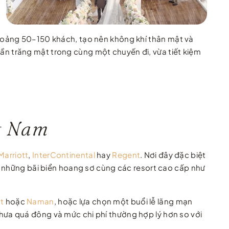
hoảng 50–150 khách, tạo nên không khí thân mật và
tuần trăng mật trong cùng một chuyến đi, vừa tiết kiệm
t Nam
Marriott
,
InterContinental
hay
Regent
. Nơi đây đặc biệt
 những bãi biển hoang sơ cùng các resort cao cấp như
t
hoặc
Naman
, hoặc lựa chọn một buổi lễ lãng mạn
hưa quá đông và mức chi phí thường hợp lý hơn so với