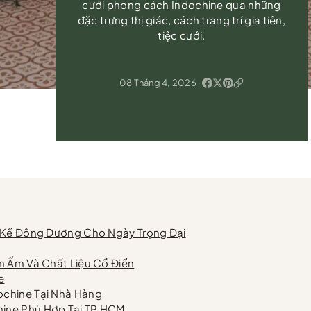
cưới phong cách Indochine qua những
đặc trưng thị giác, cách trang trí gia tiên,
tiệc cưới.
08 Tháng 4, 2026
·
t Kế Đông Dương Cho Ngày Trọng Đại
m Ấm Và Chất Liệu Cổ Điển
e
ochine Tại Nhà Hàng
ine Phù Hợp Tại TP HCM