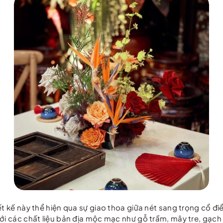
iết kế này thể hiện qua sự giao thoa giữa nét sang trọng cổ 
ới các chất liệu bản địa mộc mạc như gỗ trầm, mây tre, gạch 