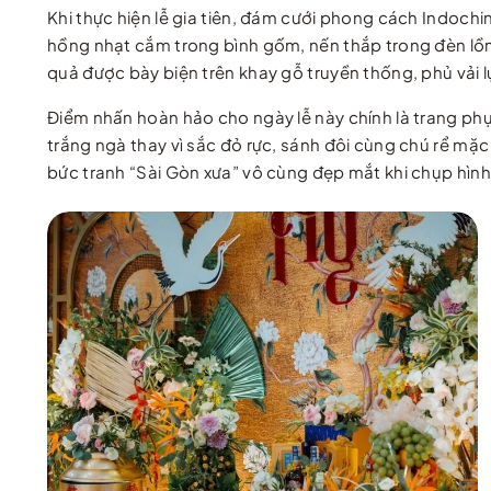
Khi thực hiện lễ gia tiên, đám cưới phong cách Indochine
hồng nhạt cắm trong bình gốm, nến thắp trong đèn lồ
quả được bày biện trên khay gỗ truyền thống, phủ vải 
Điểm nhấn hoàn hảo cho ngày lễ này chính là trang ph
trắng ngà thay vì sắc đỏ rực, sánh đôi cùng chú rể mặ
bức tranh “Sài Gòn xưa” vô cùng đẹp mắt khi chụp hình