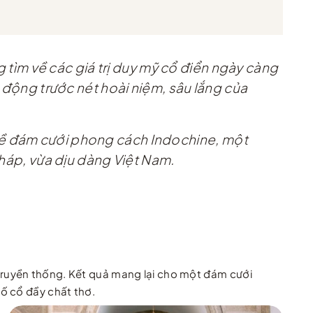
ìm về các giá trị duy mỹ cổ điển ngày càng
g động trước nét hoài niệm, sâu lắng của
 về đám cưới phong cách Indochine, một
Pháp, vừa dịu dàng Việt Nam.
truyền thống. Kết quả mang lại cho một đám cưới
ố cổ đầy chất thơ.