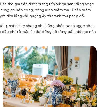
 Bàn thờ gia tiên được trang trí với hoa sen trắng hoặc
ặc khung gỗ uốn cong, cổng arch mềm mại. Phần mâm
ết đèn lồng vải, quạt giấy và tranh thư pháp cổ.
 màu pastel nhẹ nhàng như hồng phấn, xanh ngọc nhạt,
phù dâu phù rể mặc áo dài đồng bộ tông trầm để tạo nên