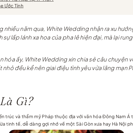
ne Ước Tính
nhiều năm qua, White Wedding nhận ra xu hướng t
sự lấp lánh xa hoa của pha lê hiện đại, mà lại run
n hóa ấy, White Wedding xin chia sẻ câu chuyện
ết nhỏ đều kể nên giai điệu tình yêu vừa lãng mạn 
Là Gì?
ến trúc và thẩm mỹ Pháp thuộc địa với văn hóa Đông Nam Á 
a tinh tế, dễ dàng gợi nhớ về một Sài Gòn xưa hay Hà Nội ph