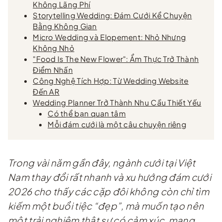
Không Lãng Phí
Storytelling Wedding: Đám Cưới Kể Chuyện
Bằng Không Gian
Micro Wedding và Elopement: Nhỏ Nhưng
Không Nhỏ
"Food Is The New Flower": Ẩm Thực Trở Thành
Điểm Nhấn
Công Nghệ Tích Hợp: Từ Wedding Website
Đến AR
Wedding Planner Trở Thành Nhu Cầu Thiết Yếu
Có thể bạn quan tâm
Mỗi đám cưới là một câu chuyện riêng
Trong vài năm gần đây, ngành cưới tại Việt
Nam thay đổi rất nhanh và xu hướng đám cưới
2026 cho thấy các cặp đôi không còn chỉ tìm
kiếm một buổi tiệc “đẹp”, mà muốn tạo nên
một trải nghiệm thật sự có cảm xúc, mang