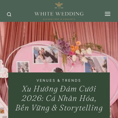
Skip
to
content
VENUES & TRENDS
Xu Hướng Đám Cưới
2026: Cá Nhân Hóa,
Bền Vững & Storytelling