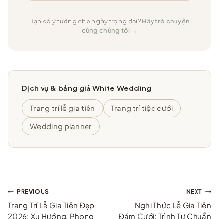
Bạn có ý tưởng cho ngày trọng đại?
Hãy trò chuyện
cùng chúng tôi →
Dịch vụ & bảng giá White Wedding
Trang trí lễ gia tiên
Trang trí tiệc cưới
Wedding planner
Điều
PREVIOUS
NEXT
Trang Trí Lễ Gia Tiên Đẹp
Nghi Thức Lễ Gia Tiên
hướng
2026: Xu Hướng, Phong
Đám Cưới: Trình Tự Chuẩn