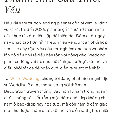
Yếu
Nếu vài năm trước wedding planner còn bị xem là “dịch
vụ xa xỉ”, thì đến 2026, planner gần như trở thành nhu
cầu thực tế với nhiều cặp đôi hiện đại. Đám cưới ngày
nay phức tạp hơn rất nhiều: nhiều vendor cần phối hợp,
timeline dày đặc, yêu cầu trải nghiệm cao hơn và phần
lớn cô dâu chú rể đều bận rộn với công việc. Wedding
planner đóng vai trò như một “nhạc trưởng”, kết nối và
điều phối tất cả để ngày cưới diễn ra mượt mà nhất.
Tại
White Wedding
, chúng tôi đang phát triển mạnh dịch
vụ Wedding Planner song song với thế mạnh
Decoration truyền thống. Sau hơn 15 năm trong ngành
cưới, chúng tôi hiểu rằng một đám cưới đẹp không chỉ
nằm ở backdrop hay hoa tươi, mà còn nằm ở cảm giác
mọi thứ được chăm chút, kết nối và diễn ra thật tự nhiên