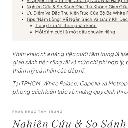
Bí Quyết Trang Trí Tiệc Cưới Tại Các Nhà Hàng 
Nghiên Cứu & So Sánh Đặc Thù Không Gian Giữa
Ưu Điểm Và Đặc Thù Kiến Trúc Của Bộ Ba White 
Tips "Nằm Lòng" Về Ngân Sách Và Lưu Ý Khi De
Trang trí cưới theo phân khúc
Mỗi đám cưới là một câu chuyện riêng
Phân khúc nhà hàng tiệc cưới tầm trung là lự
gian sảnh tiệc rộng rãi và mức chi phí hợp l
thẩm mỹ cá nhân của dâu rể.
Tại TPHCM, White Palace, Capella và Metropol
phong cách kiến trúc và những quy định thi côn
PHÂN KHÚC TẦM TRUNG
Nghiên Cứu & So Sánh