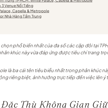
Tầm Trung TPHCM: White Palace, Capella & Metropole
 3 Venue Nổi Tiếng
Palace, Capella & Metropole
cor Nhà Hàng Tầm Trung
a chọn phổ biến nhất của đa số các cặp đôi tại TP
ý, phân khúc này vừa đáp ứng được tiêu chí trang 
e là ba cái tên tiêu biểu nhất trong phân khúc này
g riêng biệt, ảnh hưởng trực tiếp đến việc lên ý t
 Đặc Thù Không Gian Giữa