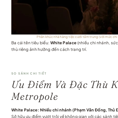
Phân khúc nhà hàng tiệc cưới tầm trung (với mức chi
Ba cái tên tiêu biểu:
White Palace
(nhiều chi nhánh, sức
thù riêng ảnh hưởng đến cách trang trí.
SO SÁNH CHI TIẾT
Ưu Điểm Và Đặc Thù Ki
Metropole
White Palace:
Nhiều chi nhánh (Phạm Văn Đồng, Thủ 
Sở hữu ưu điểm vượt trội về không gian với các sảnh ti