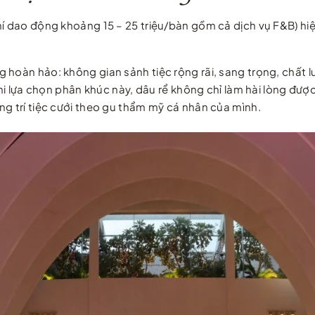
hí dao động khoảng 15 – 25 triệu/bàn gồm cả dịch vụ F&B) hi
 hoàn hảo: không gian sảnh tiệc rộng rãi, sang trọng, chất l
 Khi lựa chọn phân khúc này, dâu rể không chỉ làm hài lòng đư
ng trí tiệc cưới theo gu thẩm mỹ cá nhân của mình.