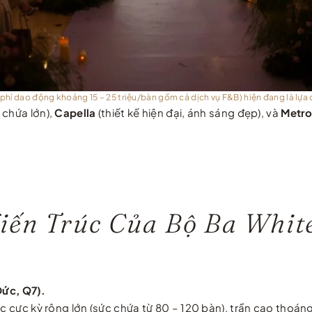
 phí dao động khoảng 15 – 25 triệu/bàn gồm cả dịch vụ F&B) hiện đang là lựa
 chứa lớn),
Capella
(thiết kế hiện đại, ánh sáng đẹp), và
Metro
ến Trúc Của Bộ Ba White
Đức, Q7).
ệc cực kỳ rộng lớn (sức chứa từ 80 – 120 bàn), trần cao thoá