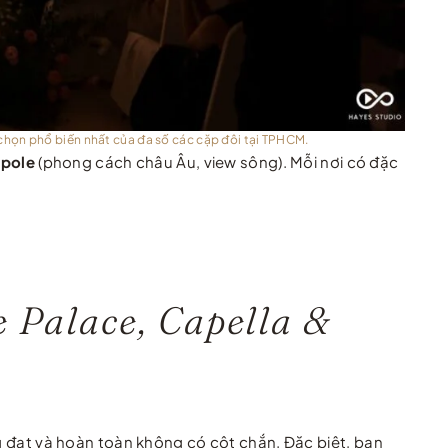
 chọn phổ biến nhất của đa số các cặp đôi tại TPHCM.
pole
(phong cách châu Âu, view sông). Mỗi nơi có đặc
 Palace, Capella &
ng đạt và hoàn toàn không có cột chắn. Đặc biệt, ban