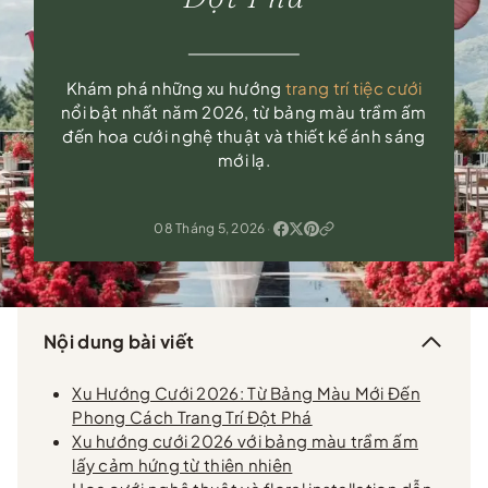
Khám phá những xu hướng
trang trí tiệc cưới
nổi bật nhất năm 2026, từ bảng màu trầm ấm
đến hoa cưới nghệ thuật và thiết kế ánh sáng
mới lạ.
08 Tháng 5, 2026
·
Nội dung bài viết
Xu Hướng Cưới 2026: Từ Bảng Màu Mới Đến
Phong Cách Trang Trí Đột Phá
Xu hướng cưới 2026 với bảng màu trầm ấm
lấy cảm hứng từ thiên nhiên