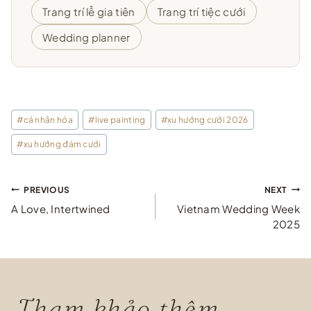
Trang trí lễ gia tiên
Trang trí tiệc cưới
Wedding planner
Post
#
cá nhân hóa
#
live painting
#
xu hướng cưới 2026
Tags:
#
xu hướng đám cưới
Điều
PREVIOUS
NEXT
A Love, Intertwined
Vietnam Wedding Week
hướng
2025
bài
viết
Tham khảo thêm