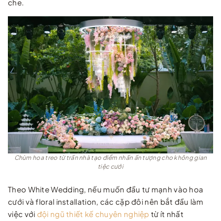
che.
Chùm hoa treo từ trần nhà tạo điểm nhấn ấn tượng cho không gian
tiệc cưới
Theo White Wedding, nếu muốn đầu tư mạnh vào hoa
cưới và floral installation, các cặp đôi nên bắt đầu làm
việc với
đội ngũ thiết kế chuyên nghiệp
từ ít nhất