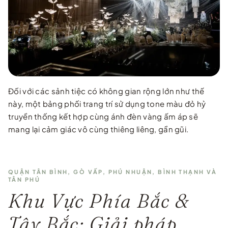
Đối với các sảnh tiệc có không gian rộng lớn như thế
này, một bảng phối trang trí sử dụng tone màu đỏ hỷ
truyền thống kết hợp cùng ánh đèn vàng ấm áp sẽ
mang lại cảm giác vô cùng thiêng liêng, gần gũi.
QUẬN TÂN BÌNH, GÒ VẤP, PHÚ NHUẬN, BÌNH THẠNH VÀ
TÂN PHÚ
Khu Vực Phía Bắc &
Tây Bắc: Giải pháp