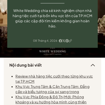
White Wedding chia sẻ kinh nghiệm chọn nhà
hàng tiệc cưới tại bốn khu vực lớn của TP.HCM
giúp các cặp đôi tìm kiếm không gian hoàn
hảo.
08 Tháng 4, 2026
·
Nội dung bài viết
Review nhà hàng tiệc cưới theo từng khu vực
tại TP.HCM
Khu Vực Trung Tâm & Cận Trung Tâm: Đẳng
cấp và biểu tượng của sự sang trọng
Khu Vực Phía Đông & Đô Thị Mới: Phóng
khoáng và xu hướng hòa mình cùng thiên