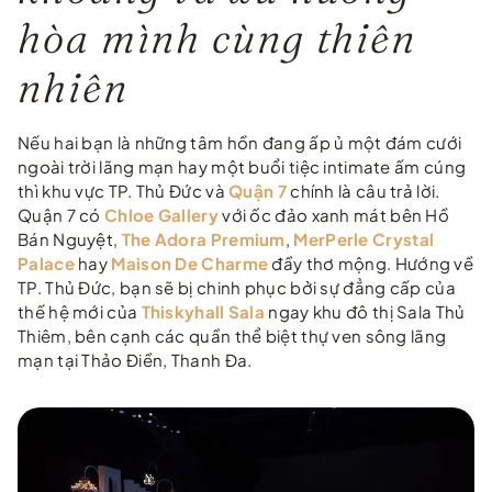
hòa mình cùng thiên
nhiên
Nếu hai bạn là những tâm hồn đang ấp ủ một đám cưới
ngoài trời lãng mạn hay một buổi tiệc intimate ấm cúng
thì khu vực TP. Thủ Đức và
Quận 7
chính là câu trả lời.
Quận 7 có
Chloe Gallery
với ốc đảo xanh mát bên Hồ
Bán Nguyệt,
The Adora Premium
,
MerPerle Crystal
Palace
hay
Maison De Charme
đầy thơ mộng. Hướng về
TP. Thủ Đức, bạn sẽ bị chinh phục bởi sự đẳng cấp của
thế hệ mới của
Thiskyhall Sala
ngay khu đô thị Sala Thủ
Thiêm, bên cạnh các quần thể biệt thự ven sông lãng
mạn tại Thảo Điền, Thanh Đa.