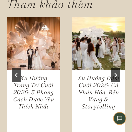
Tham khảo thêm
Zalo
Chat trực tiếp
Hotline
0909 056 993
Messenger
Facebook Chat
WhatsApp
For overseas clients
Instagram
Xu Hướng
Xu Hướng Đám
@whitewedding.vn
Trang Trí Cưới
Cưới 2026: Cá
2026: 5 Phong
Nhân Hóa, Bền
Chat ngay
Cách Được Yêu
Vững &
Trên website, không cần tài khoản
Thích Nhất
Storytelling