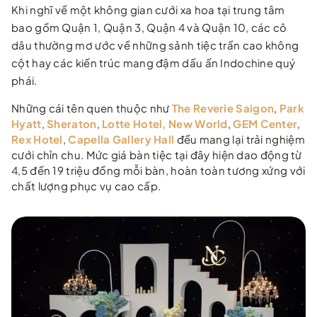
Khi nghĩ về một không gian cưới xa hoa tại trung tâm
bao gồm Quận 1, Quận 3, Quận 4 và Quận 10, các cô
dâu thường mơ ước về những sảnh tiệc trần cao không
cột hay các kiến trúc mang đậm dấu ấn Indochine quý
phái.
Những cái tên quen thuộc như
The Reverie Saigon
,
Park
Hyatt
,
Sheraton
,
Lotte Hotel,
New World
,
GEM Center
,
Rex Hotel
,
Capella Gallery Hall
đều mang lại trải nghiệm
cưới chỉn chu. Mức giá bàn tiệc tại đây hiện dao động từ
4,5 đến 19 triệu đồng mỗi bàn, hoàn toàn tương xứng với
chất lượng phục vụ cao cấp.