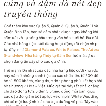
cúng và đậm đà nét đẹp
truyền thống
Ghé thăm khu vực Quận 5, Quận 6, Quận 8, Quận 11 và
Quận Bình Tân, bạn sẽ cảm nhận được ngay không khí
sầm uất và sự nồng hậu trong văn hóa cưới hỏi lâu đời.
Các nhà hàng tiệc cưới đang hoạt động rất nhộn nhịp
tại đây, như
Diamond Palace
,
White Palace
,
The Adora
Grandview
,
Nhà hàng Thủy tạ Đầm Sen
luôn là sự lựa
chọn đáng tin cậy cho các gia đình.
Thế mạnh lớn nhất của các nhà hàng tiệc cưới khu vực
này nằm ở những sảnh tiệc có sức chứa lớn, từ 500 đến
hơn 1.500 khách, cùng thực đơn phong phú, kết hợp hài
hòa hương vị Hoa – Việt. Mức giá tại đây rất phải chăng,
chỉ dao động từ 2,5 đến 5,5 triệu đồng mỗi bàn, giúp
các cặp đôi giảm bớt áp lực về chi phí. White Wedding
chỉ có một lưu ý nhỏ là các trục đường về phía Tây vào