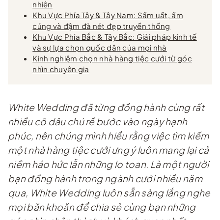
nhiên
Khu Vực Phía Tây & Tây Nam: Sầm uất, ấm
cúng và đậm đà nét đẹp truyền thống
Khu Vực Phía Bắc & Tây Bắc: Giải pháp kinh tế
và sự lựa chọn quốc dân của mọi nhà
Kinh nghiệm chọn nhà hàng tiệc cưới từ góc
nhìn chuyên gia
White Wedding đã từng đồng hành cùng rất
nhiều cô dâu chú rể bước vào ngày hạnh
phúc, nên chúng mình hiểu rằng việc tìm kiếm
một nhà hàng tiệc cưới ưng ý luôn mang lại cả
niềm háo hức lẫn những lo toan. Là một người
bạn đồng hành trong ngành cưới nhiều năm
qua, White Wedding luôn sẵn sàng lắng nghe
mọi băn khoăn để chia sẻ cùng bạn những