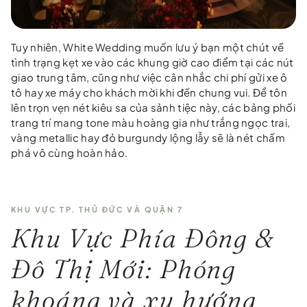
Tuy nhiên, White Wedding muốn lưu ý bạn một chút về
tình trạng kẹt xe vào các khung giờ cao điểm tại các nút
giao trung tâm, cũng như việc cân nhắc chi phí gửi xe ô
tô hay xe máy cho khách mời khi đến chung vui. Để tôn
lên trọn vẹn nét kiêu sa của sảnh tiệc này, các bảng phối
trang trí mang tone màu hoàng gia như trắng ngọc trai,
vàng metallic hay đỏ burgundy lộng lẫy sẽ là nét chấm
phá vô cùng hoàn hảo.
KHU VỰC TP. THỦ ĐỨC VÀ QUẬN 7
Khu Vực Phía Đông &
Đô Thị Mới: Phóng
khoáng và xu hướng