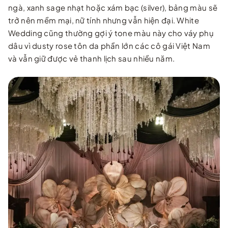
ngà, xanh sage nhạt hoặc xám bạc (silver), bảng màu sẽ
trở nên mềm mại, nữ tính nhưng vẫn hiện đại. White
Wedding cũng thường gợi ý tone màu này cho váy phụ
dâu vì dusty rose tôn da phần lớn các cô gái Việt Nam
và vẫn giữ được vẻ thanh lịch sau nhiều năm.