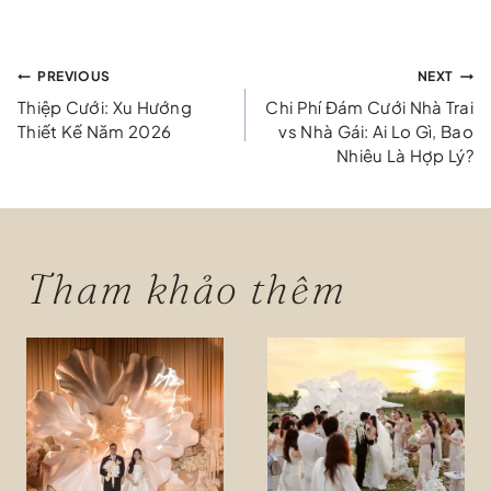
Điều
PREVIOUS
NEXT
Thiệp Cưới: Xu Hướng
Chi Phí Đám Cưới Nhà Trai
hướng
Thiết Kế Năm 2026
vs Nhà Gái: Ai Lo Gì, Bao
Nhiêu Là Hợp Lý?
bài
viết
Tham khảo thêm