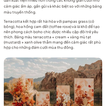
dần xuất hiện nhiều hơn trong các không gian cưới nhờ
cảm giác ấm áp, gần gũi và khác biệt so với những bảng
màu truyền thống.
Terracotta kết hợp rất hài hòa với pampas grass (cỏ
bông), hoa hồng cam đất (toffee rose) và lá khô để tạo
nên phong cách boho chic được nhiều cặp đôi trẻ yêu
thích. Bảng màu terracotta + cream + vàng mù tạt
(mustard) + xanh olive thẫm mang đến cảm giác rất phù
hợp cho những đám cưới mùa thu đông.