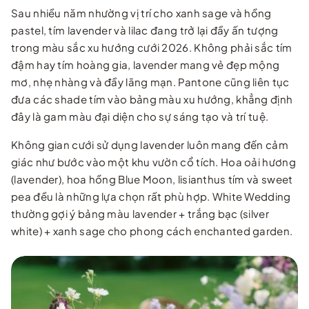
Sau nhiều năm nhường vị trí cho xanh sage và hồng
pastel, tím lavender và lilac đang trở lại đầy ấn tượng
trong màu sắc xu hướng cưới 2026. Không phải sắc tím
đậm hay tím hoàng gia, lavender mang vẻ đẹp mộng
mơ, nhẹ nhàng và đầy lãng mạn. Pantone cũng liên tục
đưa các shade tím vào bảng màu xu hướng, khẳng định
đây là gam màu đại diện cho sự sáng tạo và trí tuệ.
Không gian cưới sử dụng lavender luôn mang đến cảm
giác như bước vào một khu vườn cổ tích. Hoa oải hương
(lavender), hoa hồng Blue Moon, lisianthus tím và sweet
pea đều là những lựa chọn rất phù hợp. White Wedding
thường gợi ý bảng màu lavender + trắng bạc (silver
white) + xanh sage cho phong cách enchanted garden.