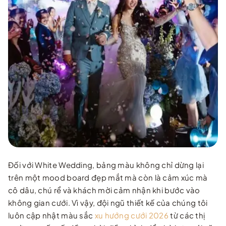
Đối với White Wedding, bảng màu không chỉ dừng lại
trên một mood board đẹp mắt mà còn là cảm xúc mà
cô dâu, chú rể và khách mời cảm nhận khi bước vào
không gian cưới. Vì vậy, đội ngũ thiết kế của chúng tôi
luôn cập nhật màu sắc
xu hướng cưới 2026
từ các thị