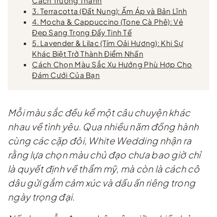
Cách Trưởng Thành
3. Terracotta (Đất Nung): Ấm Áp và Bản Lĩnh
4. Mocha & Cappuccino (Tone Cà Phê): Vẻ
Đẹp Sang Trọng Đầy Tinh Tế
5. Lavender & Lilac (Tím Oải Hương): Khi Sự
Khác Biệt Trở Thành Điểm Nhấn
Cách Chọn Màu Sắc Xu Hướng Phù Hợp Cho
Đám Cưới Của Bạn
Mỗi màu sắc đều kể một câu chuyện khác
nhau về tình yêu. Qua nhiều năm đồng hành
cùng các cặp đôi, White Wedding nhận ra
rằng lựa chọn màu chủ đạo chưa bao giờ chỉ
là quyết định về thẩm mỹ, mà còn là cách cô
dâu gửi gắm cảm xúc và dấu ấn riêng trong
ngày trọng đại.