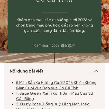
Khám phá màu sắc xu hướng cưới 2026 và
chọn bảng màu phù hợp để tạo nên không
gian cưới mang đậm dấu ấn riêng.
08 Tháng 4, 2026
·
Nội dung bài viết
5 Màu Sắc Xu Hướng Cưới 2026 Khiến Không
Gian Cưới Vừa Đẹp Vừa Có Cá Tính
1. Sage Green (Xanh Xô Thơm): Màu Của Sự
Cân Bằng
2. Dusty Rose (Hồng Bụi): Lãng Mạn Theo