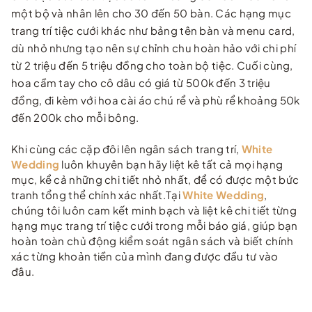
một bộ và nhân lên cho 30 đến 50 bàn. Các hạng mục
trang trí tiệc cưới khác như bảng tên bàn và menu card,
dù nhỏ nhưng tạo nên sự chỉnh chu hoàn hảo với chi phí
từ 2 triệu đến 5 triệu đồng cho toàn bộ tiệc. Cuối cùng,
hoa cầm tay cho cô dâu có giá từ 500k đến 3 triệu
đồng, đi kèm với hoa cài áo chú rể và phù rể khoảng 50k
đến 200k cho mỗi bông.
Khi cùng các cặp đôi lên ngân sách trang trí,
White
Wedding
luôn khuyên bạn hãy liệt kê tất cả mọi hạng
mục, kể cả những chi tiết nhỏ nhất, để có được một bức
tranh tổng thể chính xác nhất.Tại
White Wedding
,
chúng tôi luôn cam kết minh bạch và liệt kê chi tiết từng
hạng mục trang trí tiệc cưới trong mỗi báo giá, giúp bạn
hoàn toàn chủ động kiểm soát ngân sách và biết chính
xác từng khoản tiền của mình đang được đầu tư vào
đâu.