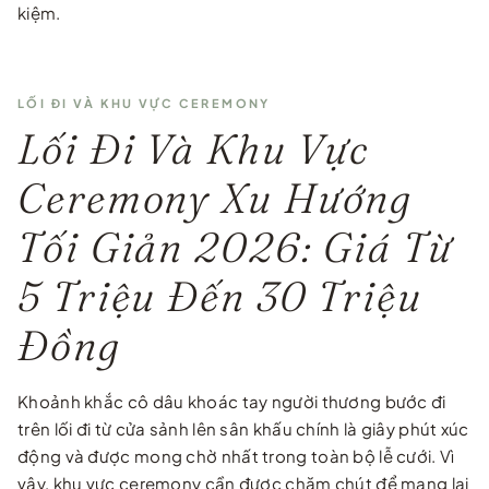
kiệm.
LỐI ĐI VÀ KHU VỰC CEREMONY
Lối Đi Và Khu Vực
Ceremony Xu Hướng
Tối Giản 2026: Giá Từ
5 Triệu Đến 30 Triệu
Đồng
Khoảnh khắc cô dâu khoác tay người thương bước đi
trên lối đi từ cửa sảnh lên sân khấu chính là giây phút xúc
động và được mong chờ nhất trong toàn bộ lễ cưới. Vì
vậy, khu vực ceremony cần được chăm chút để mang lại