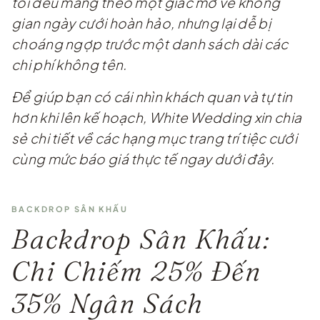
tôi đều mang theo một giấc mơ về không
gian ngày cưới hoàn hảo, nhưng lại dễ bị
choáng ngợp trước một danh sách dài các
chi phí không tên.
Để giúp bạn có cái nhìn khách quan và tự tin
hơn khi lên kế hoạch, White Wedding xin chia
sẻ chi tiết về các hạng mục trang trí tiệc cưới
cùng mức báo giá thực tế ngay dưới đây.
BACKDROP SÂN KHẤU
Backdrop Sân Khấu:
Chi Chiếm 25% Đến
35% Ngân Sách