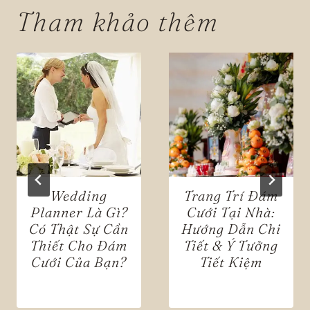
Tham khảo thêm
Wedding
Trang Trí Đám
Planner Là Gì?
Cưới Tại Nhà:
Có Thật Sự Cần
Hướng Dẫn Chi
Thiết Cho Đám
Tiết & Ý Tưởng
Cưới Của Bạn?
Tiết Kiệm