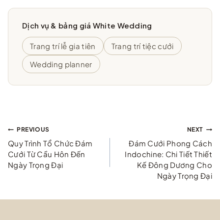
Dịch vụ & bảng giá White Wedding
Trang trí lễ gia tiên
Trang trí tiệc cưới
Wedding planner
Điều
PREVIOUS
NEXT
Quy Trình Tổ Chức Đám
Đám Cưới Phong Cách
hướng
Cưới Từ Cầu Hôn Đến
Indochine: Chi Tiết Thiết
Ngày Trọng Đại
Kế Đông Dương Cho
bài
Ngày Trọng Đại
viết