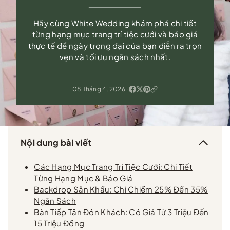
Hãy cùng White Wedding khám phá chi tiết
từng hạng mục trang trí tiệc cưới và báo giá
thực tế để ngày trọng đại của bạn diễn ra trọn
vẹn và tối ưu ngân sách nhất.
08 Tháng 4, 2026
·
Nội dung bài viết
Các Hạng Mục Trang Trí Tiệc Cưới: Chi Tiết
Từng Hạng Mục & Báo Giá
Backdrop Sân Khấu: Chi Chiếm 25% Đến 35%
Ngân Sách
Bàn Tiếp Tân Đón Khách: Có Giá Từ 3 Triệu Đến
15 Triệu Đồng