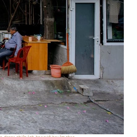
, decor, nhiếp ảnh, hoa cưới hay âm nhạc.