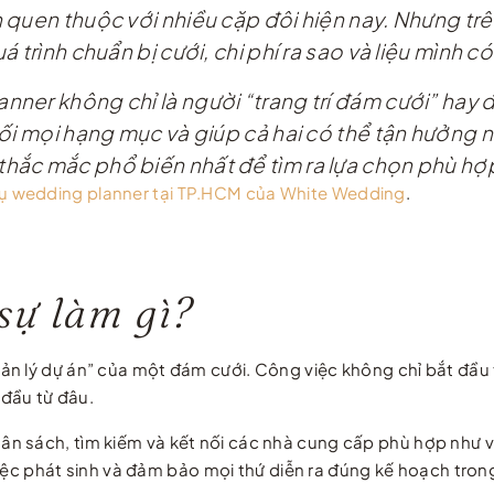
quen thuộc với nhiều cặp đôi hiện nay. Nhưng trên
 trình chuẩn bị cưới, chi phí ra sao và liệu mình c
er không chỉ là người “trang trí đám cưới” hay đi
ối mọi hạng mục và giúp cả hai có thể tận hưởng n
hắc mắc phổ biến nhất để tìm ra lựa chọn phù hợp
vụ wedding planner tại TP.HCM của White Wedding
.
sự làm gì?
n lý dự án” của một đám cưới. Công việc không chỉ bắt đầu t
 đầu từ đâu.
n sách, tìm kiếm và kết nối các nhà cung cấp phù hợp như v
 việc phát sinh và đảm bảo mọi thứ diễn ra đúng kế hoạch tron