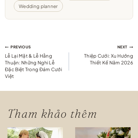
Wedding planner
Điều
PREVIOUS
NEXT
Lễ Lại Mặt & Lễ Hằng
Thiệp Cưới: Xu Hướng
hướng
Thuận: Những Nghi Lễ
Thiết Kế Năm 2026
Đặc Biệt Trong Đám Cưới
bài
Việt
viết
Tham khảo thêm