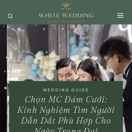
Skip
to
content
WEDDING GUIDE
Chọn MC Đám Cưới:
Kinh Nghiệm Tìm Người
Dẫn Dắt Phù Hợp Cho
Ngày Trọng Đại