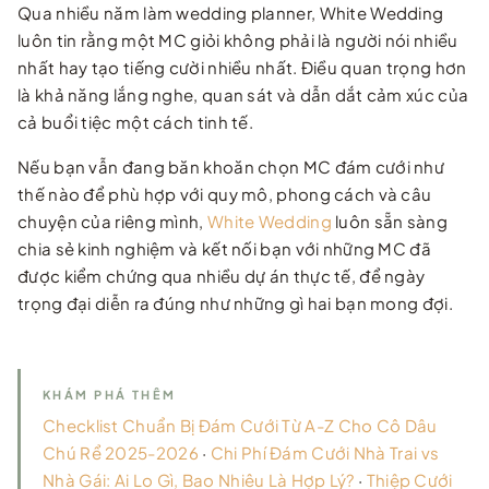
Qua nhiều năm làm wedding planner, White Wedding
luôn tin rằng một MC giỏi không phải là người nói nhiều
nhất hay tạo tiếng cười nhiều nhất. Điều quan trọng hơn
là khả năng lắng nghe, quan sát và dẫn dắt cảm xúc của
cả buổi tiệc một cách tinh tế.
Nếu bạn vẫn đang băn khoăn chọn MC đám cưới như
thế nào để phù hợp với quy mô, phong cách và câu
chuyện của riêng mình,
White Wedding
luôn sẵn sàng
chia sẻ kinh nghiệm và kết nối bạn với những MC đã
được kiểm chứng qua nhiều dự án thực tế, để ngày
trọng đại diễn ra đúng như những gì hai bạn mong đợi.
KHÁM PHÁ THÊM
Checklist Chuẩn Bị Đám Cưới Từ A-Z Cho Cô Dâu
Chú Rể 2025-2026
·
Chi Phí Đám Cưới Nhà Trai vs
Nhà Gái: Ai Lo Gì, Bao Nhiêu Là Hợp Lý?
·
Thiệp Cưới