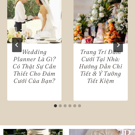
Wedding
Trang Trí Đám
Planner Là Gì?
Cưới Tại Nhà:
Có Thật Sự Cần
Hướng Dẫn Chi
Thiết Cho Đám
Tiết & Ý Tưởng
Cưới Của Bạn?
Tiết Kiệm