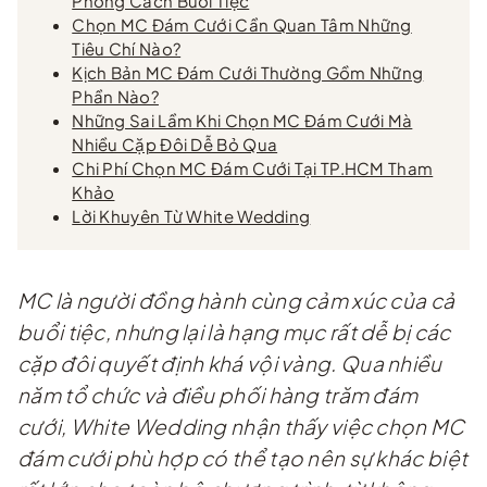
Phong Cách Buổi Tiệc
Chọn MC Đám Cưới Cần Quan Tâm Những
Tiêu Chí Nào?
Kịch Bản MC Đám Cưới Thường Gồm Những
Phần Nào?
Những Sai Lầm Khi Chọn MC Đám Cưới Mà
Nhiều Cặp Đôi Dễ Bỏ Qua
Chi Phí Chọn MC Đám Cưới Tại TP.HCM Tham
Khảo
Lời Khuyên Từ White Wedding
MC là người đồng hành cùng cảm xúc của cả
buổi tiệc, nhưng lại là hạng mục rất dễ bị các
cặp đôi quyết định khá vội vàng. Qua nhiều
năm tổ chức và điều phối hàng trăm đám
cưới, White Wedding nhận thấy việc chọn MC
đám cưới phù hợp có thể tạo nên sự khác biệt