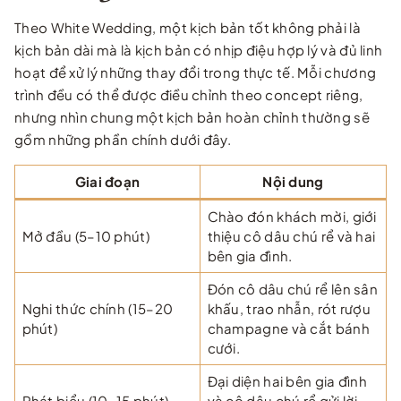
Theo White Wedding, một kịch bản tốt không phải là
kịch bản dài mà là kịch bản có nhịp điệu hợp lý và đủ linh
hoạt để xử lý những thay đổi trong thực tế. Mỗi chương
trình đều có thể được điều chỉnh theo concept riêng,
nhưng nhìn chung một kịch bản hoàn chỉnh thường sẽ
gồm những phần chính dưới đây.
Giai đoạn
Nội dung
Chào đón khách mời, giới
Mở đầu (5–10 phút)
thiệu cô dâu chú rể và hai
bên gia đình.
Đón cô dâu chú rể lên sân
Nghi thức chính (15–20
khấu, trao nhẫn, rót rượu
phút)
champagne và cắt bánh
cưới.
Đại diện hai bên gia đình
Phát biểu (10–15 phút)
và cô dâu chú rể gửi lời