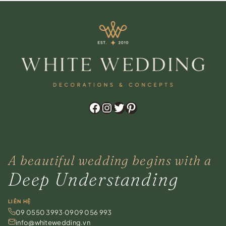
Zalo
Chat trực tiếp
Hotline
0909 056 993
Facebook
Instagram
Twitter
Pinterest
Messenger
Facebook Chat
A beautiful wedding begins with a
WhatsApp
For overseas clients
Deep Understanding
Instagram
@whitewedding.vn
LIÊN HỆ
09 0550 3993
·
0909 056 993
Chat ngay
info@whitewedding.vn