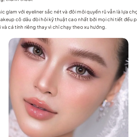
sic glam với eyeliner sắc nét và đôi môi quyến rũ vẫn là lựa
akeup cô dâu đòi hỏi kỹ thuật cao nhất bởi mọi chi tiết đều 
à cá tính riêng thay vì chỉ chạy theo xu hướng.