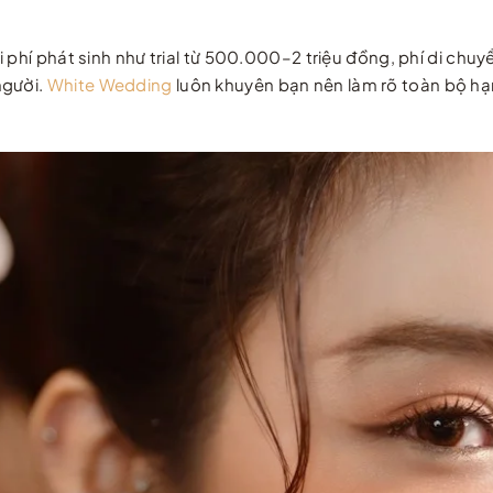
 phí phát sinh như trial từ 500.000–2 triệu đồng, phí di chu
người.
White Wedding
luôn khuyên bạn nên làm rõ toàn bộ hạn