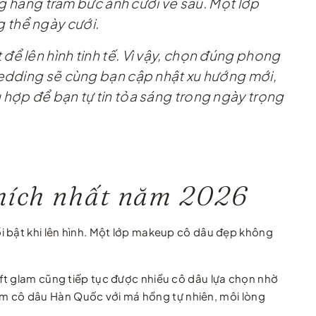
ng hàng trăm bức ảnh cưới về sau. Một lớp
 thể ngày cưới.
ể lên hình tinh tế. Vì vậy, chọn đúng phong
Wedding sẽ cùng bạn cập nhật xu hướng mới,
 hợp để bạn tự tin tỏa sáng trong ngày trọng
thích nhất năm 2026
i bật khi lên hình. Một lớp makeup cô dâu đẹp không
ft glam cũng tiếp tục được nhiều cô dâu lựa chọn nhờ
điểm cô dâu Hàn Quốc với má hồng tự nhiên, môi lòng