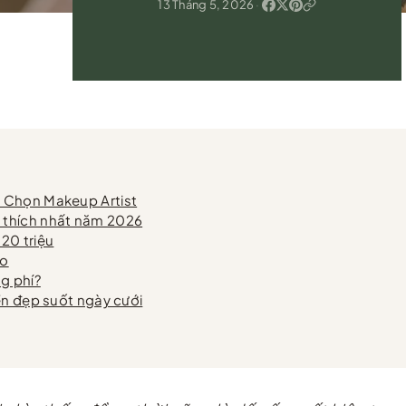
13 Tháng 5, 2026
·
 Chọn Makeup Artist
 thích nhất năm 2026
 20 triệu
io
g phí?
ền đẹp suốt ngày cưới