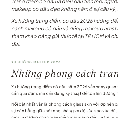
Trang điểm cô dâu là điều đầu tiên mọi người
makeup cô dâu đẹp không nằm ở sự cầu kỳ, m
Xu hướng trang điểm cô dâu 2026 hướng đến v
cách makeup cô dâu và đúng makeup artist là
tham khảo bảng giá thực tế tại TP.HCM và ch
đại.
XU HƯỚNG MAKEUP 2026
Những phong cách tran
Xu hướng trang điểm cô dâu năm 2026 vẫn xoay quanh vẻ
cần quá đậm, mà cần đúng kỹ thuật để tôn lên đường n
Nổi bật nhất vẫn là phong cách glass skin với lớp nền
sự cân bằng giữa nét nhẹ nhàng và độ sắc sảo vừa đủ, p
môi và đường chân mày mềm mại mang đến vẻ trẻ trun