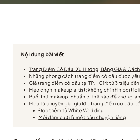
Nội dung bài viết
Trang Điểm Cô Dâu: Xu Hướng, Bảng Giá & Cách
Những phong cách trang điểm cô dâu được yêu
Giá trang điểm cô dâu tại TP.HCM: từ 3 triệu đến
Mẹo chọn makeup artist: không chỉ nhìn portfol
Buổi thử makeup: chuẩn bị thế nào để không lãn
Mẹo từ chuyên gia: giữ lớp trang điểm cô dâu b
Đọc thêm từ White Wedding
Mỗi đám cưới là một câu chuyện riêng