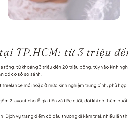
tại TP.HCM: từ 3 triệu đế
 rộng, từ khoảng 3 triệu đến 20 triệu đồng, tùy vào kinh ngh
ạn có cơ sở so sánh.
 freelance mới hoặc ở mức kinh nghiệm trung bình, phù hợp vớ
m 2 layout cho lễ gia tiên và tiệc cưới, đôi khi có thêm buổi 
n. Dịch vụ trang điểm cô dâu thường đi kèm trial, nhiều lần t