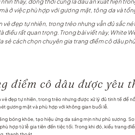
 nhìn thấy, đồng thời cũng là dấu ấn xuất hiện tro
à ở việc phù hợp với gương mặt, tông da và tổng
ẻ đẹp tự nhiên, trong trẻo nhưng vẫn đủ sắc nét đ
 điều rất quan trọng. Trong bài viết này, White 
ia sẻ cách chọn chuyên gia trang điểm cô dâu phù
g điểm cô dâu được yêu 
 đẹp tự nhiên, trong trẻo nhưng được xử lý đủ tinh tế để nổ
ét gương mặt và phù hợp với không gian buổi lễ.
 căng bóng khỏe, tạo hiệu ứng da sáng mịn như phủ sương. So
hù hợp từ lễ gia tiên đến tiệc tối. Trong khi đó, kiểu trang 
g, thanh thoát