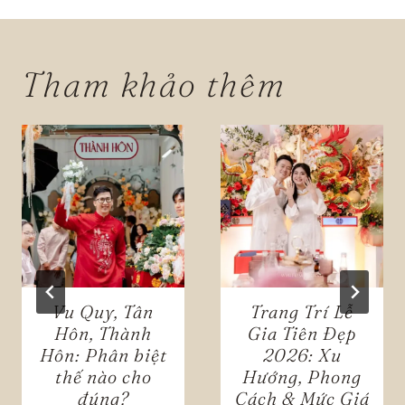
viết
Tham khảo thêm
Vu Quy, Tân
Trang Trí Lễ
Hôn, Thành
Gia Tiên Đẹp
Hôn: Phân biệt
2026: Xu
thế nào cho
Hướng, Phong
đúng?
Cách & Mức Giá