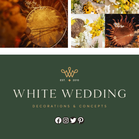
Zalo
Chat trực tiếp
Hotline
0909 056 993
Facebook
Instagram
Twitter
Pinterest
Messenger
Facebook Chat