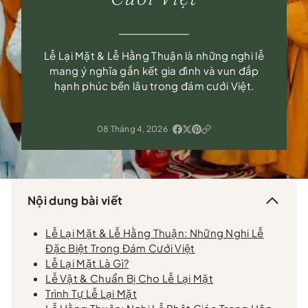
Lễ Lại Mặt & Lễ Hằng Thuận là những nghi lễ
mang ý nghĩa gắn kết gia đình và vun đắp
hạnh phúc bền lâu trong đám cưới Việt.
08 Tháng 4, 2026
·
Nội dung bài viết
Lễ Lại Mặt & Lễ Hằng Thuận: Những Nghi Lễ
Đặc Biệt Trong Đám Cưới Việt
Lễ Lại Mặt Là Gì?
Lễ Vật & Chuẩn Bị Cho Lễ Lại Mặt
Trình Tự Lễ Lại Mặt