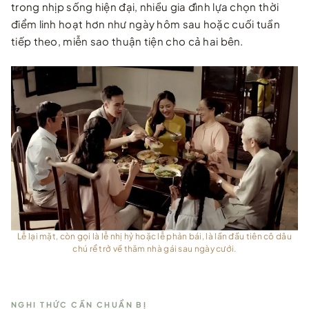
trong nhịp sống hiện đại, nhiều gia đình lựa chọn thời
điểm linh hoạt hơn như ngày hôm sau hoặc cuối tuần
tiếp theo, miễn sao thuận tiện cho cả hai bên.
Lễ lại mặt, còn gọi là lễ nhị hỷ hoặc lễ phản bái, là lần đầu tiên cô dâu
chú rể trở về thăm nhà gái sau ngày cưới.
NGHI THỨC CẦN CHUẨN BỊ