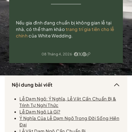
Nếu gia đình đang chuẩn bị không gian lễ tại
nhà, có thể tham khảo
trang trí gia tiên cho lễ
chính
của White Wedding.
08 Tháng 4, 2026
·
Nội dung bài viết
Lễ Dạm Ngõ: Ý Nghĩa, Lễ Vật Cần Chuẩn Bị &
Trình Tự Nghi Thức
Lễ Dạm Ngõ Là Gì?
Ý Nghĩa Của Lễ Dạm Ngõ Trong Đời Sống Hiện
Đại
Lễ Vật Dạm Ngõ Cần Chuẩn Bị