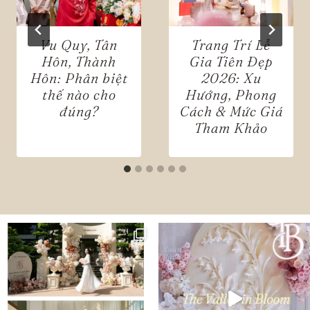
Vu Quy, Tân
Trang Trí Lễ
Hôn, Thành
Gia Tiên Đẹp
Hôn: Phân biệt
2026: Xu
thế nào cho
Hướng, Phong
đúng?
Cách & Mức Giá
Tham Khảo