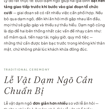
Lý do rất thực tế: buổi dạm ngõ giúp hai gia đình
đặt nền
tảng giao tiếp trước khi bước vào giai đoạn tổ chức
cưới
— giai đoạn sẽ có rất nhiều việc cần phối hợp. Nếu
bỏ qua dạm ngõ, đến khi ăn hỏi mới gặp nhau lần đầu,
mọi thứ sẽ gấp gáp và thiếu sự thấu hiểu. Dạm ngõ cũng
là dịp để hai bên thống nhất các vấn đề nhạy cảm như:
số mâm quả, tiền nạp tài, ngày giờ, quy mô tiệc —
những thứ cần được bàn bạc trước trong không khí thân
mật, chứ không phải lúc khách khứa đông đúc.
TRADITIONAL CEREMONY
Lễ Vật Dạm Ngõ Cần
Chuẩn Bị
Lễ vật dạm ngõ
đơn giản hơn nhiều
so với lễ ăn hỏi —