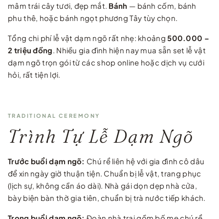
mâm trái cây tươi, đẹp mắt.
Bánh
— bánh cốm, bánh
phu thê, hoặc bánh ngọt phương Tây tùy chọn.
Tổng chi phí lễ vật dạm ngõ rất nhẹ: khoảng
500.000 –
2 triệu đồng
. Nhiều gia đình hiện nay mua sẵn set lễ vật
dạm ngõ trọn gói từ các shop online hoặc dịch vụ cưới
hỏi, rất tiện lợi.
TRADITIONAL CEREMONY
Trình Tự Lễ Dạm Ngõ
Trước buổi dạm ngõ:
Chú rể liên hệ với gia đình cô dâu
để xin ngày giờ thuận tiện. Chuẩn bị lễ vật, trang phục
(lịch sự, không cần áo dài). Nhà gái dọn dẹp nhà cửa,
bày biện bàn thờ gia tiên, chuẩn bị trà nước tiếp khách.
Trong buổi dạm ngõ:
Đoàn nhà trai gồm bố mẹ chú rể,