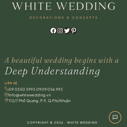
Zalo
Chat trực tiếp
Hotline
0909 056 993
Facebook
Instagram
Twitter
Pinterest
Messenger
Facebook Chat
A beautiful wedding begins with a
WhatsApp
For overseas clients
Deep Understanding
Instagram
@whitewedding.vn
LIÊN HỆ
09 0550 3993
·
0909 056 993
Chat ngay
info@whitewedding.vn
Trên website, không cần tài khoản
112/7 Phổ Quang, P.9, Q.Phú Nhuận
COPYRIGHT © 2026 · WHITE WEDDING ·