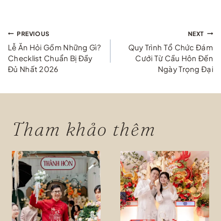
Điều
PREVIOUS
NEXT
Lễ Ăn Hỏi Gồm Những Gì?
Quy Trình Tổ Chức Đám
hướng
Checklist Chuẩn Bị Đầy
Cưới Từ Cầu Hôn Đến
Đủ Nhất 2026
Ngày Trọng Đại
bài
viết
Tham khảo thêm