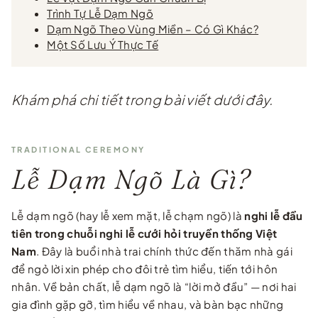
Trình Tự Lễ Dạm Ngõ
Dạm Ngõ Theo Vùng Miền – Có Gì Khác?
Một Số Lưu Ý Thực Tế
Khám phá chi tiết trong bài viết dưới đây.
TRADITIONAL CEREMONY
Lễ Dạm Ngõ Là Gì?
Lễ dạm ngõ (hay lễ xem mặt, lễ chạm ngõ) là
nghi lễ đầu
tiên trong chuỗi nghi lễ cưới hỏi truyền thống Việt
Nam
. Đây là buổi nhà trai chính thức đến thăm nhà gái
để ngỏ lời xin phép cho đôi trẻ tìm hiểu, tiến tới hôn
nhân. Về bản chất, lễ dạm ngõ là “lời mở đầu” — nơi hai
gia đình gặp gỡ, tìm hiểu về nhau, và bàn bạc những