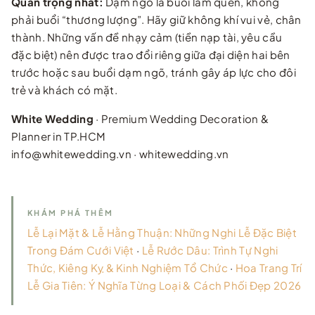
Quan trọng nhất:
Dạm ngõ là buổi làm quen, không
phải buổi “thương lượng”. Hãy giữ không khí vui vẻ, chân
thành. Những vấn đề nhạy cảm (tiền nạp tài, yêu cầu
đặc biệt) nên được trao đổi riêng giữa đại diện hai bên
trước hoặc sau buổi dạm ngõ, tránh gây áp lực cho đôi
trẻ và khách có mặt.
White Wedding
· Premium Wedding Decoration &
Planner in TP.HCM
info@whitewedding.vn · whitewedding.vn
KHÁM PHÁ THÊM
Lễ Lại Mặt & Lễ Hằng Thuận: Những Nghi Lễ Đặc Biệt
Trong Đám Cưới Việt
·
Lễ Rước Dâu: Trình Tự Nghi
Thức, Kiêng Kỵ & Kinh Nghiệm Tổ Chức
·
Hoa Trang Trí
Lễ Gia Tiên: Ý Nghĩa Từng Loại & Cách Phối Đẹp 2026