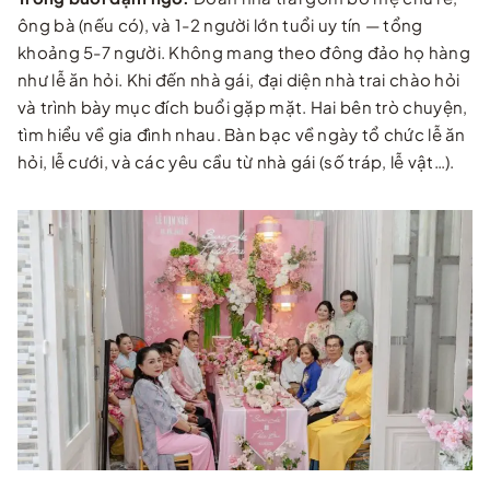
ông bà (nếu có), và 1-2 người lớn tuổi uy tín — tổng
khoảng 5-7 người. Không mang theo đông đảo họ hàng
như lễ ăn hỏi. Khi đến nhà gái, đại diện nhà trai chào hỏi
và trình bày mục đích buổi gặp mặt. Hai bên trò chuyện,
tìm hiểu về gia đình nhau. Bàn bạc về ngày tổ chức lễ ăn
hỏi, lễ cưới, và các yêu cầu từ nhà gái (số tráp, lễ vật…).