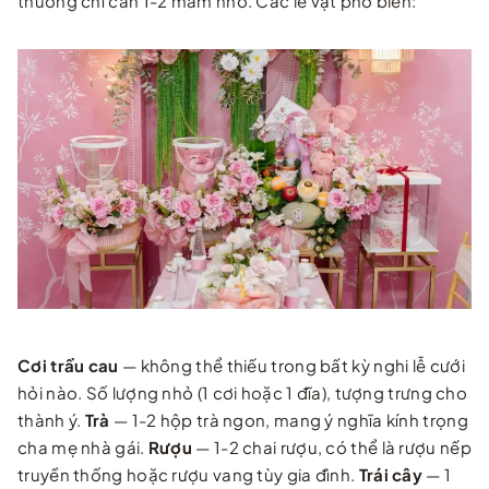
thường chỉ cần 1-2 mâm nhỏ. Các lễ vật phổ biến:
Cơi trầu cau
— không thể thiếu trong bất kỳ nghi lễ cưới
hỏi nào. Số lượng nhỏ (1 cơi hoặc 1 đĩa), tượng trưng cho
thành ý.
Trà
— 1-2 hộp trà ngon, mang ý nghĩa kính trọng
cha mẹ nhà gái.
Rượu
— 1-2 chai rượu, có thể là rượu nếp
truyền thống hoặc rượu vang tùy gia đình.
Trái cây
— 1