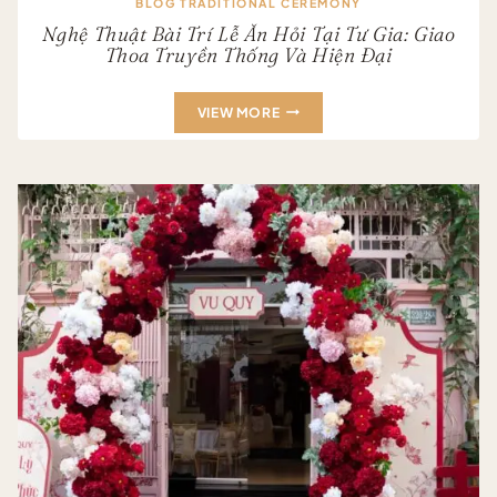
BLOG TRADITIONAL CEREMONY
Nghệ Thuật Bài Trí Lễ Ăn Hỏi Tại Tư Gia: Giao
Thoa Truyền Thống Và Hiện Đại
NGHỆ
VIEW MORE
THUẬT
BÀI
TRÍ
LỄ
ĂN
HỎI
TẠI
TƯ
GIA:
GIAO
THOA
TRUYỀN
THỐNG
VÀ
HIỆN
ĐẠI