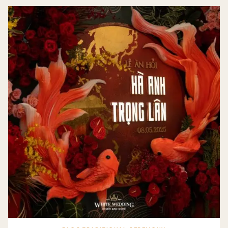
CHUNG
CƯ
TPHCM:
TỐI
ƯU
KHÔNG
GIAN,
TRỌN
VẸN
NGHI
LỄ