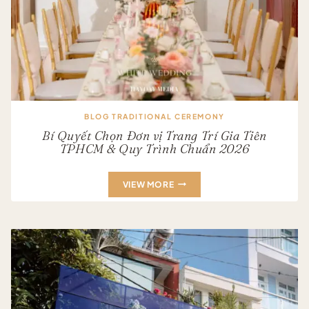
BLOG TRADITIONAL CEREMONY
Bí Quyết Chọn Đơn vị Trang Trí Gia Tiên
TPHCM & Quy Trình Chuẩn 2026
BÍ
VIEW MORE
QUYẾT
CHỌN
ĐƠN
VỊ
TRANG
TRÍ
GIA
TIÊN
TPHCM
&