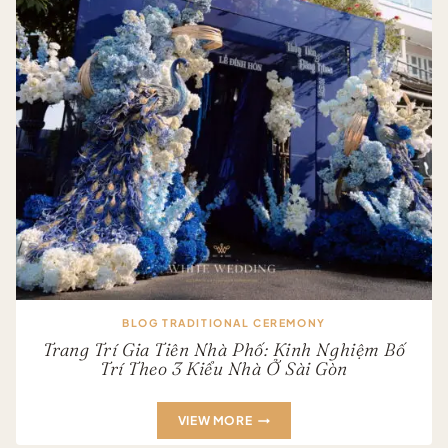
QUY
TRÌNH
CHUẨN
2026
BLOG TRADITIONAL CEREMONY
Trang Trí Gia Tiên Nhà Phố: Kinh Nghiệm Bố
Trí Theo 3 Kiểu Nhà Ở Sài Gòn
TRANG
VIEW MORE
TRÍ