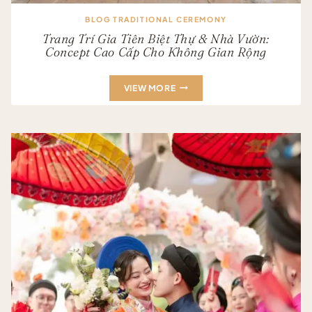
BLOG TRADITIONAL CEREMONY
Trang Trí Gia Tiên Biệt Thự & Nhà Vườn:
Concept Cao Cấp Cho Không Gian Rộng
TRANG
VIEW MORE
TRÍ
GIA
TIÊN
BIỆT
THỰ
&
NHÀ
VƯỜN:
CONCEPT
CAO
CẤP
CHO
KHÔNG
GIAN
RỘNG