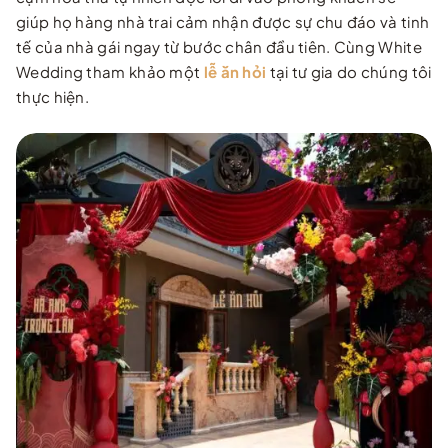
giúp họ hàng nhà trai cảm nhận được sự chu đáo và tinh
tế của nhà gái ngay từ bước chân đầu tiên. Cùng White
Wedding tham khảo một
lễ ăn hỏi
tại tư gia do chúng tôi
thực hiện.