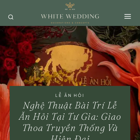
Skip
to
content
LỄ ĂN HỎI
Nghệ Thuật Bài Trí Lễ
Ăn Hỏi Tại Tư Gia: Giao
Thoa Truyền Thống Và
Hiện Đại