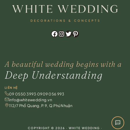
Zalo
Chat trực tiếp
Hotline
0909 056 993
Facebook
Instagram
Twitter
Pinterest
Messenger
Facebook Chat
A beautiful wedding begins with a
WhatsApp
For overseas clients
Deep Understanding
Instagram
@whitewedding.vn
LIÊN HỆ
09 0550 3993
·
0909 056 993
Chat ngay
info@whitewedding.vn
Trên website, không cần tài khoản
112/7 Phổ Quang, P.9, Q.Phú Nhuận
COPYRIGHT © 2026 · WHITE WEDDING ·