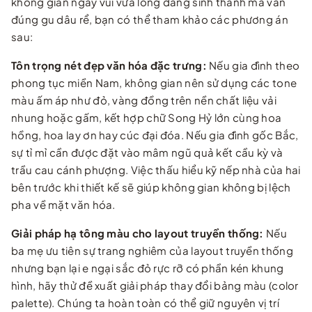
không gian ngày vui vừa lòng đấng sinh thành mà vẫn
đúng gu dâu rể, bạn có thể tham khảo các phương án
sau:
Tôn trọng nét đẹp văn hóa đặc trưng:
Nếu gia đình theo
phong tục miền Nam, không gian nên sử dụng các tone
màu ấm áp như đỏ, vàng đồng trên nền chất liệu vải
nhung hoặc gấm, kết hợp chữ Song Hỷ lớn cùng hoa
hồng, hoa lay ơn hay cúc đại đóa. Nếu gia đình gốc Bắc,
sự tỉ mỉ cần được đặt vào mâm ngũ quả kết cầu kỳ và
trầu cau cánh phượng. Việc thấu hiểu kỹ nếp nhà của hai
bên trước khi thiết kế sẽ giúp không gian không bị lệch
pha về mặt văn hóa.
Giải pháp hạ tông màu cho layout truyền thống:
Nếu
ba mẹ ưu tiên sự trang nghiêm của layout truyền thống
nhưng bạn lại e ngại sắc đỏ rực rỡ có phần kén khung
hình, hãy thử đề xuất giải pháp thay đổi bảng màu (color
palette). Chúng ta hoàn toàn có thể giữ nguyên vị trí