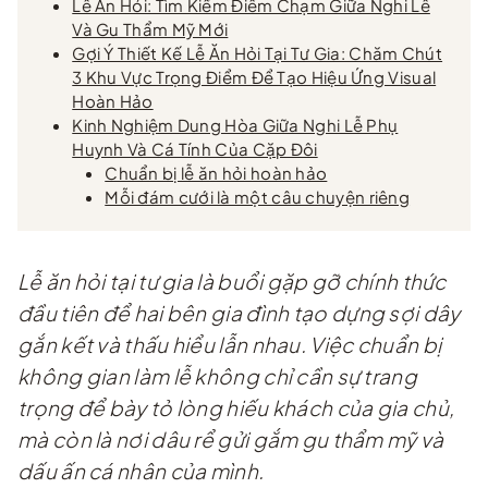
Lễ Ăn Hỏi: Tìm Kiếm Điểm Chạm Giữa Nghi Lễ
Và Gu Thẩm Mỹ Mới
Gợi Ý Thiết Kế Lễ Ăn Hỏi Tại Tư Gia: Chăm Chút
3 Khu Vực Trọng Điểm Để Tạo Hiệu Ứng Visual
Hoàn Hảo
Kinh Nghiệm Dung Hòa Giữa Nghi Lễ Phụ
Huynh Và Cá Tính Của Cặp Đôi
Chuẩn bị lễ ăn hỏi hoàn hảo
Mỗi đám cưới là một câu chuyện riêng
Lễ ăn hỏi tại tư gia là buổi gặp gỡ chính thức
đầu tiên để hai bên gia đình tạo dựng sợi dây
gắn kết và thấu hiểu lẫn nhau. Việc chuẩn bị
không gian làm lễ không chỉ cần sự trang
trọng để bày tỏ lòng hiếu khách của gia chủ,
mà còn là nơi dâu rể gửi gắm gu thẩm mỹ và
dấu ấn cá nhân của mình.