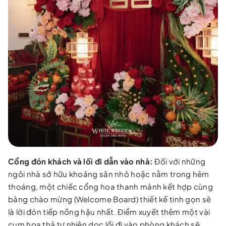
Cổng đón khách và lối đi dẫn vào nhà:
Đối với những
ngôi nhà sở hữu khoảng sân nhỏ hoặc nằm trong hẻm
thoáng, một chiếc cổng hoa thanh mảnh kết hợp cùng
bảng chào mừng (Welcome Board) thiết kế tinh gọn sẽ
là lời đón tiếp nồng hậu nhất. Điểm xuyết thêm một vài
cụm hoa thả tự nhiên dọc lối đi vào phòng khách sẽ