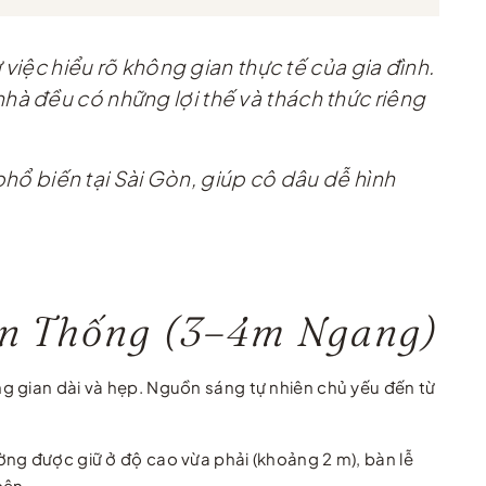
 việc hiểu rõ không gian thực tế của gia đình.
nhà đều có những lợi thế và thách thức riêng
phổ biến tại Sài Gòn, giúp cô dâu dễ hình
ền Thống (3–4m Ngang)
g gian dài và hẹp. Nguồn sáng tự nhiên chủ yếu đến từ
ờng được giữ ở độ cao vừa phải (khoảng 2 m), bàn lễ
bên.