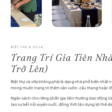
BIỆT THỰ & VILLA
Trang Trí Gia Tiên Nh
Trở Lên)
Biệt thự và villa không phải là dạng nhà phổ biến nhất
mong muốn trang trí thêm sân vườn, cầu thang hoặc lố
Ngân sách cho riêng phần gia tiên thường dao động từ
tạo sự kết nối xuyên suốt, đồng thời tận dụng lợi thế d