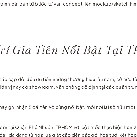
y trình bài bản từ bước tư vấn concept, lên mockup/sketch hì
Trí Gia Tiên Nổi Bật Tạ
 hết các cặp đôi đều ưu tiên những thương hiệu lâu năm, sở h
 đơn vị này có showroom, văn phòng cố định tại các quận tru
 nay ghi nhận 5 cái tên vô cùng nổi bật, mỗi nơi lại sở hữu mộ
oom tại Quận Phú Nhuận, TPHCM với cột mốc thực hiện hơn 2
đại, đa dạng từ hoa lụa giật cấp đến các gói hoa tươi kết hợ