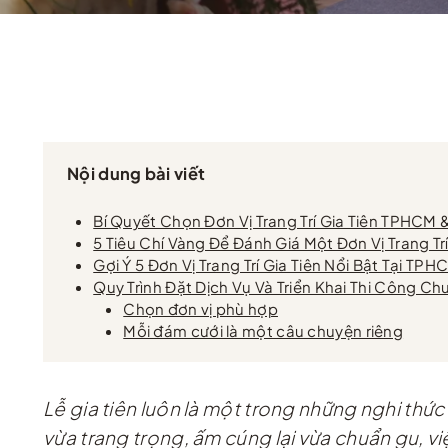
Nội dung bài viết
Bí Quyết Chọn Đơn Vị Trang Trí Gia Tiên TPHCM
5 Tiêu Chí Vàng Để Đánh Giá Một Đơn Vị Trang Trí
Gợi Ý 5 Đơn Vị Trang Trí Gia Tiên Nổi Bật Tại T
Quy Trình Đặt Dịch Vụ Và Triển Khai Thi Công C
Chọn đơn vị phù hợp
Mỗi đám cưới là một câu chuyện riêng
Lễ gia tiên luôn là một trong những nghi thứ
vừa trang trọng, ấm cúng lại vừa chuẩn gu, việ