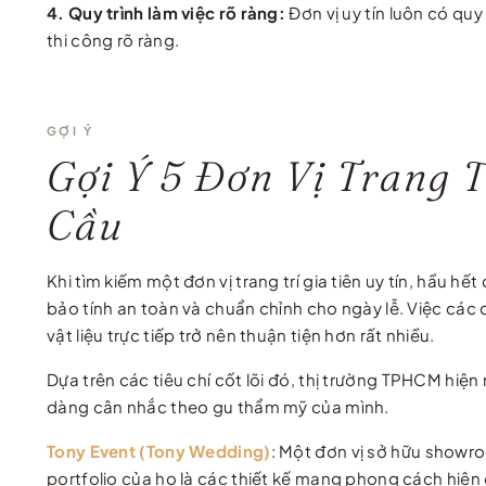
4. Quy trình làm việc rõ ràng:
Đơn vị uy tín luôn có qu
thi công rõ ràng.
GỢI Ý
Gợi Ý 5 Đơn Vị Trang 
Cầu
Khi tìm kiếm một đơn vị trang trí gia tiên uy tín, hầu
bảo tính an toàn và chuẩn chỉnh cho ngày lễ. Việc các
vật liệu trực tiếp trở nên thuận tiện hơn rất nhiều.
Dựa trên các tiêu chí cốt lõi đó, thị trường TPHCM hiện
dàng cân nhắc theo gu thẩm mỹ của mình.
Tony Event (Tony Wedding)
: Một đơn vị sở hữu showr
portfolio của họ là các thiết kế mang phong cách hiện 