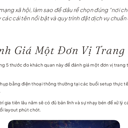
n mạng xã hội, làm sao để dâu rể chọn đúng “nơi
 các cái tên nổi bật và quy trình đặt dịch vụ chuẩn
nh Giá Một Đơn Vị Trang 
g 5 thước đo khách quan này để đánh giá một đơn vị trang trí 
ụp bằng điện thoại thông thường tại các buổi setup thực t
.
rí gia tiên lâu năm sẽ có đủ bản lĩnh và sự nhạy bén để xử lý 
ổi layout phút chót.