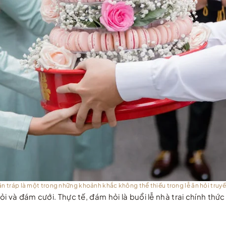
ận tráp là một trong những khoảnh khắc không thể thiếu trong lễ ăn hỏi truy
i và đám cưới. Thực tế, đám hỏi là buổi lễ nhà trai chính thứ