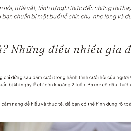
 hỏi, từ lễ vật, trình tự nghi thức đến những thứ h
ạn chuẩn bị một buổi lễ chỉn chu, nhẹ lòng và đúng
ì? Những điều nhiều gia 
rọng chỉ đứng sau đám cưới trong hành trình cưới hỏi của ngư
chuẩn bị khi ngày lễ chỉ còn khoảng 2 tuần. Ba mẹ cô dâu thư
cẩm nang dễ hiểu và thực tế, để bạn có thể hình dung rõ toàn 