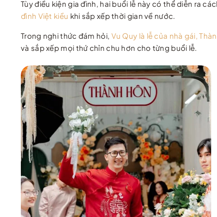
Tùy điều kiện gia đình, hai buổi lễ này có thể diễn ra 
đình Việt kiều
khi sắp xếp thời gian về nước.
Trong nghi thức đám hỏi,
Vu Quy là lễ của nhà gái, Thàn
và sắp xếp mọi thứ chỉn chu hơn cho từng buổi lễ.