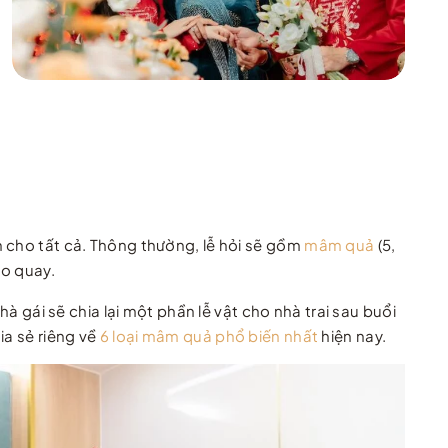
h cho tất cả. Thông thường, lễ hỏi sẽ gồm
mâm quả
(5,
eo quay.
à gái sẽ chia lại một phần lễ vật cho nhà trai sau buổi
ia sẻ riêng về
6 loại mâm quả phổ biến nhất
hiện nay.