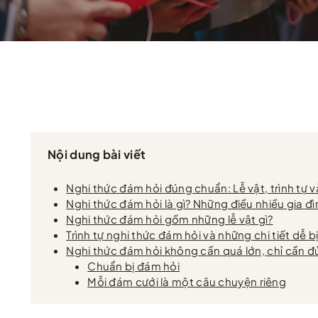
Nội dung bài viết
Nghi thức đám hỏi đúng chuẩn: Lễ vật, trình tự v
Nghi thức đám hỏi là gì? Những điều nhiều gia 
Nghi thức đám hỏi gồm những lễ vật gì?
Trình tự nghi thức đám hỏi và những chi tiết dễ b
Nghi thức đám hỏi không cần quá lớn, chỉ cần đủ
Chuẩn bị đám hỏi
Mỗi đám cưới là một câu chuyện riêng