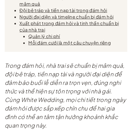
mâm quả
Đội bê tráp và tiền nạp tài trong đám hỏi
Người đại diện và timeline chuẩn bị đám hỏi
Xuất phát trong đám hỏi và tinh thần chuẩn bị
của nhà trai
Quản lý chi phí
Mỗi đám cưới là một câu chuyện riêng
Trong đám hỏi, nhà trai sẽ chuẩn bị mâm quả,
đội bê tráp, tiền nạp tài và người đại diện để
đảm bảo buổi lễ diễn ra trọn vẹn, đúng nghi
thức và thể hiện sự tôn trọng với nhà gái.
Cùng White Wedding, mọi chi tiết trong ngày
đám hỏi được sắp xếp chỉn chu để hai gia
đình có thể an tâm tận hưởng khoảnh khắc
quan trọng này.