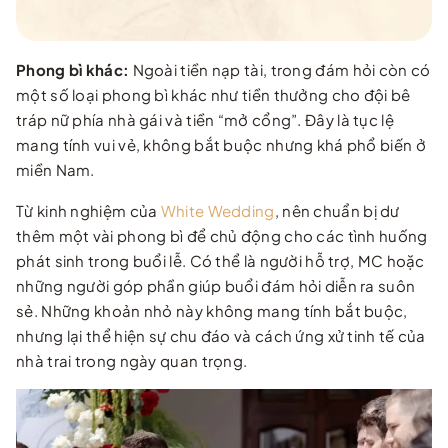
Phong bì khác:
Ngoài tiền nạp tài, trong đám hỏi còn có
một số loại phong bì khác như tiền thưởng cho đội bê
tráp nữ phía nhà gái và tiền “mở cổng”. Đ
ây là tục lệ
mang tính vui vẻ, không bắt buộc nhưng khá phổ biến ở
miền Nam.
Từ kinh nghiệm của
White Wedding
, nên chuẩn bị dư
thêm một vài phong bì để chủ động cho các tình huống
phát sinh trong buổi lễ. Có thể là người hỗ trợ, MC hoặc
những người góp phần giúp buổi đám hỏi diễn ra suôn
sẻ. Những khoản nhỏ này không mang tính bắt buộc,
nhưng lại thể hiện sự chu đáo và cách ứng xử tinh tế của
nhà trai trong ngày quan trọng.