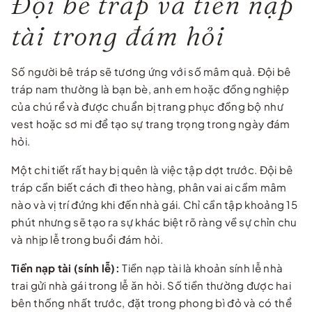
Đội bê tráp và tiền nạp
tài trong đám hỏi
Số người bê tráp sẽ tương ứng với số mâm quả. Đội bê
tráp nam thường là bạn bè, anh em hoặc đồng nghiệp
của chú rể và được chuẩn bị trang phục đồng bộ như
vest hoặc sơ mi để tạo sự trang trọng trong ngày đám
hỏi.
Một chi tiết rất hay bị quên là việc tập dợt trước. Đội bê
tráp cần biết cách đi theo hàng, phân vai ai cầm mâm
nào và vị trí đứng khi đến nhà gái. Chỉ cần tập khoảng 15
phút nhưng sẽ tạo ra sự khác biệt rõ ràng về sự chỉn chu
và nhịp lễ trong buổi đám hỏi.
Tiền nạp tài (sính lễ):
Tiền nạp tài là khoản sính lễ nhà
trai gửi nhà gái trong lễ ăn hỏi. Số tiền thường được hai
bên thống nhất trước, đặt trong phong bì đỏ và có thể