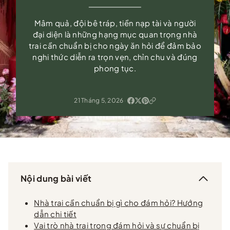
Mâm quả, đội bê tráp, tiền nạp tài và người
đại diện là những hạng mục quan trọng nhà
trai cần chuẩn bị cho ngày ăn hỏi để đảm bảo
nghi thức diễn ra trọn vẹn, chỉn chu và đúng
phong tục.
21 Tháng 5, 2026
·
Nội dung bài viết
Nhà trai cần chuẩn bị gì cho đám hỏi? Hướng
dẫn chi tiết
Vai trò nhà trai trong đám hỏi và sự chuẩn bị