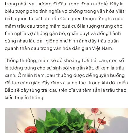
trọng nhất và thường đi đầu trong đoàn rước lễ. Đây là
biểu tượng cho tình nghĩa vợ chồng trong văn hóa Việt,
bắt nguồn từ sự tích Trầu Cau quen thuộc. Ý nghĩa của
mâm trầu cau trong mâm quả cưới là tượng trưng cho
tình nghĩa vợ chồng gắn bó, quấn quýt và đồng hành
cùng nhau lâu dài, giống như hình ảnh dây trầu quấn
quanh thân cau trong văn hóa dân gian Việt Nam.
Thông thường, mâm sẽ có khoảng 105 trái cau, con số
lẻ tượng trưng cho sự sinh sôi và gắn kết, đi kèm lá trầu
xanh. Ở miền Nam, cau thường được để nguyên buồng
để tạo cảm giác đầy đặn và sung túc. Trong khi đó, miền
Bắc sẽ bày từng trái cau trên đĩa và têm sẵn lá trầu theo
kiểu truyền thống.