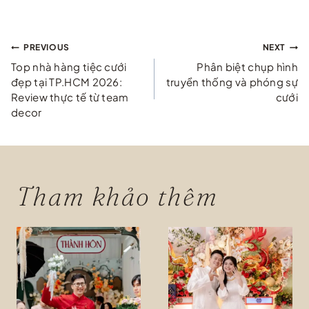
Điều
PREVIOUS
NEXT
Top nhà hàng tiệc cưới
Phân biệt chụp hình
hướng
đẹp tại TP.HCM 2026:
truyền thống và phóng sự
Review thực tế từ team
cưới
bài
decor
viết
Tham khảo thêm