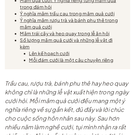
Mâm quả cưới: Ý nghĩa riêng từng mâm quả
trong đám hỏi
Ý nghĩa mâm trầu cau trong mâm quả cưới
Ý nghĩa mâm rượu trà và bánh phu thê trong
mâm quả cưới
Mâm trái cây và heo quay trong lễ ăn hỏi
Số lượng mâm quả cưới và những lễ vật đi
kèm
Lên kế hoạch cưới
Mỗi đám cưới là một câu chuyện riêng
Trầu cau, rượu trà, bánh phu thê hay heo quay
không chỉ là những lễ vật xuất hiện trong ngày
cưới hỏi. Mỗi mâm quả cưới đều mang một ý
nghĩa riêng về sự gắn kết, đủ đầy và lời chúc
cho cuộc sống hôn nhân sau này. Sau hơn
nhiều năm làm nghề cưới, tụi mình nhận ra rất