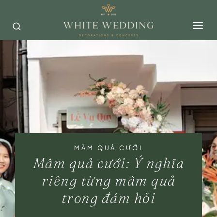
Skip
to
content
MÂM QUẢ CƯỚI
Mâm quả cưới: Ý nghĩa
riêng từng mâm quả
trong đám hỏi