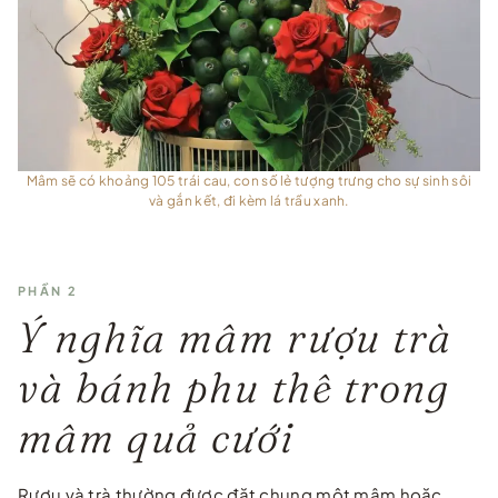
Mâm sẽ có khoảng 105 trái cau, con số lẻ tượng trưng cho sự sinh sôi
và gắn kết, đi kèm lá trầu xanh.
PHẦN 2
Ý nghĩa mâm rượu trà
và bánh phu thê trong
mâm quả cưới
Rượu và trà thường được đặt chung một mâm hoặc