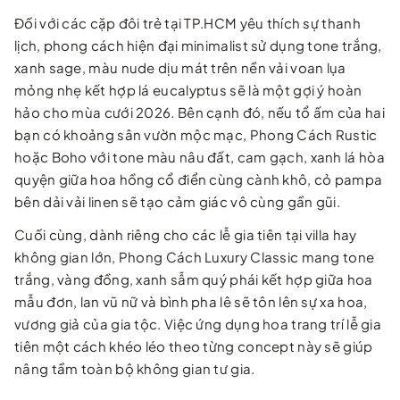
…
Đối với các cặp đôi trẻ tại TP.HCM yêu thích sự thanh
lịch, phong cách hiện đại minimalist sử dụng tone trắng,
xanh sage, màu nude dịu mát trên nền vải voan lụa
mỏng nhẹ kết hợp lá eucalyptus sẽ là một gợi ý hoàn
hảo cho mùa cưới 2026. Bên cạnh đó, nếu tổ ấm của hai
bạn có khoảng sân vườn mộc mạc, Phong Cách Rustic
hoặc Boho với tone màu nâu đất, cam gạch, xanh lá hòa
quyện giữa hoa hồng cổ điển cùng cành khô, cỏ pampa
bên dải vải linen sẽ tạo cảm giác vô cùng gần gũi.
Cuối cùng, dành riêng cho các lễ gia tiên tại villa hay
không gian lớn, Phong Cách Luxury Classic mang tone
trắng, vàng đồng, xanh sẫm quý phái kết hợp giữa hoa
mẫu đơn, lan vũ nữ và bình pha lê sẽ tôn lên sự xa hoa,
vương giả của gia tộc. Việc ứng dụng hoa trang trí lễ gia
tiên một cách khéo léo theo từng concept này sẽ giúp
nâng tầm toàn bộ không gian tư gia.