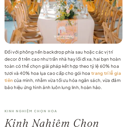
…
Đối với phông nền backdrop phía sau hoặc các vị trí
decor ở trên cao như trần nhà hay lối đi xa, hai bạn hoàn
toàn có thể chọn giải pháp kết hợp theo tỷ lệ 60% hoa
tươi và 40% hoa lụa cao cấp cho gói hoa
trang trí lễ gia
tiên
của mình, nhằm vừa tối ưu hóa ngân sách, vừa đảm
bảo hiệu ứng hình ảnh luôn lung linh, hoàn hảo.
KINH NGHIỆM CHỌN HOA
Kinh Nghiệm Chọn