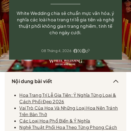
White Wedding chia sẻ chuẩn mực văn hóa, ý
nghĩa các loài hoa trang trí lễ gia tiên và nghệ
thuật phối không gian trang nghiêm, tinh tế
cho ngày cưới.
08 Tháng 4, 2026
·
Nội dung bài viết
Hoa Trang Trí Lễ Gia Tiên: Ý Nghĩa Từng Loại &
Cách Phối Đẹp 2026
Vai Trò Của Hoa Và Những Loại Hoa Nên Tránh
Trên Bàn Thờ
Các Loại Hoa Phổ Biến & Ý Nghĩa
Nghệ Thuật Phối Hoa Theo Từng Phong Cách