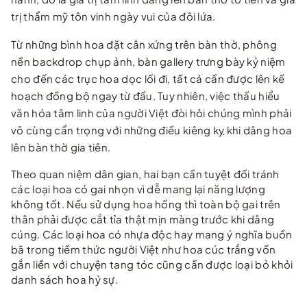
trị thẩm mỹ tôn vinh ngày vui của đôi lứa.
Từ những bình hoa đặt cân xứng trên bàn thờ, phông
nền backdrop chụp ảnh, bàn gallery trưng bày kỷ niệm
cho đến các trục hoa dọc lối đi, tất cả cần được lên kế
hoạch đồng bộ ngay từ đầu. Tuy nhiên, việc thấu hiểu
văn hóa tâm linh của người Việt đòi hỏi chúng mình phải
vô cùng cẩn trọng với những điều kiêng kỵ khi dâng hoa
lên bàn thờ gia tiên.
Theo quan niệm dân gian, hai bạn cần tuyệt đối tránh
các loại hoa có gai nhọn vì dễ mang lại năng lượng
không tốt. Nếu sử dụng hoa hồng thì toàn bộ gai trên
thân phải được cắt tỉa thật mịn màng trước khi dâng
cúng. Các loại hoa có nhựa độc hay mang ý nghĩa buồn
bã trong tiềm thức người Việt như hoa cúc trắng vốn
gắn liền với chuyện tang tóc cũng cần được loại bỏ khỏi
danh sách hoa hỷ sự.