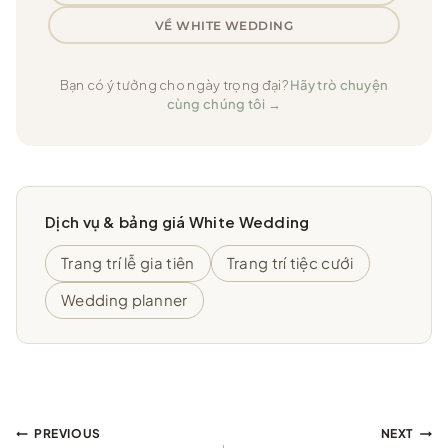
VỀ WHITE WEDDING
Bạn có ý tưởng cho ngày trọng đại?
Hãy trò chuyện
cùng chúng tôi →
Dịch vụ & bảng giá White Wedding
Trang trí lễ gia tiên
Trang trí tiệc cưới
Wedding planner
Điều
PREVIOUS
NEXT