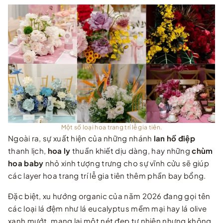
Một số loại hoa trang trí lễ gia tiên.
Ngoài ra, sự xuất hiện của những nhánh
lan hồ điệp
thanh lịch,
hoa ly
thuần khiết dịu dàng, hay những
chùm
hoa baby
nhỏ xinh tượng trưng cho sự vĩnh cửu sẽ giúp
các layer hoa trang trí lễ gia tiên thêm phần bay bổng.
Đặc biệt, xu hướng organic của năm 2026 đang gọi tên
các loại lá đệm như lá eucalyptus mềm mại hay lá olive
xanh mướt, mang lại một nét đẹp tự nhiên nhưng không