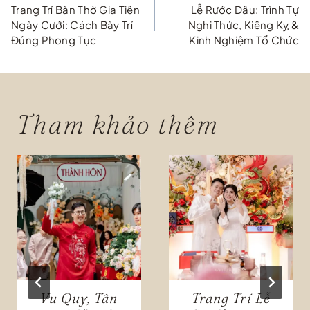
Trang Trí Bàn Thờ Gia Tiên
Lễ Rước Dâu: Trình Tự
hướng
Ngày Cưới: Cách Bày Trí
Nghi Thức, Kiêng Kỵ &
Đúng Phong Tục
Kinh Nghiệm Tổ Chức
bài
viết
Tham khảo thêm
Vu Quy, Tân
Trang Trí Lễ