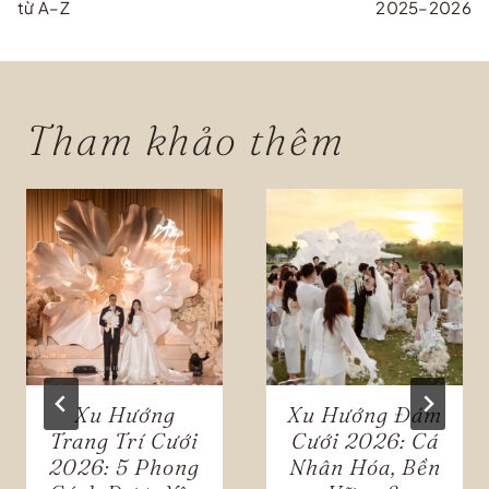
từ A–Z
2025–2026
bài
viết
Tham khảo thêm
Xu Hướng
Xu Hướng Đám
Trang Trí Cưới
Cưới 2026: Cá
2026: 5 Phong
Nhân Hóa, Bền