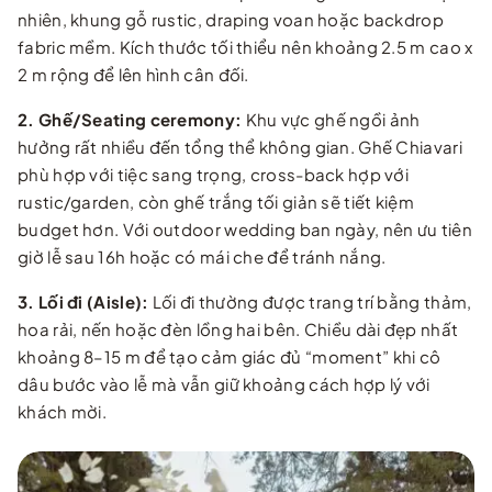
nhiên, khung gỗ rustic, draping voan hoặc backdrop
fabric mềm. Kích thước tối thiểu nên khoảng 2.5 m cao x
2 m rộng để lên hình cân đối.
2. Ghế/Seating ceremony:
Khu vực ghế ngồi ảnh
hưởng rất nhiều đến tổng thể không gian. Ghế Chiavari
phù hợp với tiệc sang trọng, cross-back hợp với
rustic/garden, còn ghế trắng tối giản sẽ tiết kiệm
budget hơn. Với outdoor wedding ban ngày, nên ưu tiên
giờ lễ sau 16h hoặc có mái che để tránh nắng.
3. Lối đi (Aisle):
Lối đi thường được trang trí bằng thảm,
hoa rải, nến hoặc đèn lồng hai bên. Chiều dài đẹp nhất
khoảng 8–15 m để tạo cảm giác đủ “moment” khi cô
dâu bước vào lễ mà vẫn giữ khoảng cách hợp lý với
khách mời.