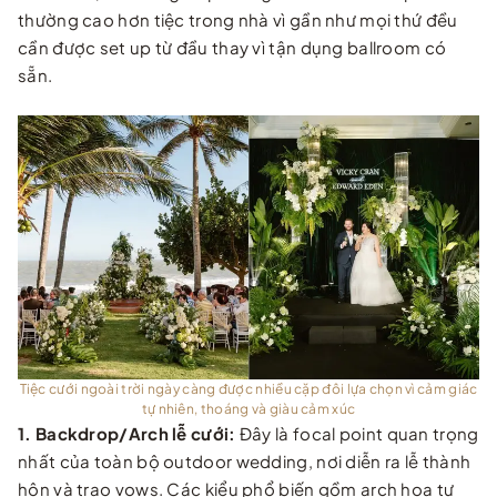
thường cao hơn tiệc trong nhà vì gần như mọi thứ đều
cần được set up từ đầu thay vì tận dụng ballroom có
sẵn.
Tiệc cưới ngoài trời ngày càng được nhiều cặp đôi lựa chọn vì cảm giác
tự nhiên, thoáng và giàu cảm xúc
1. Backdrop/Arch lễ cưới:
Đây là focal point quan trọng
nhất của toàn bộ outdoor wedding, nơi diễn ra lễ thành
hôn và trao vows. Các kiểu phổ biến gồm arch hoa tự