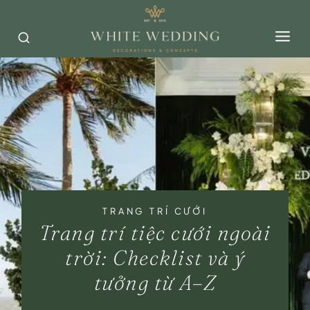
Skip
to
content
TRANG TRÍ CƯỚI
Trang trí tiệc cưới ngoài
trời: Checklist và ý
tưởng từ A–Z