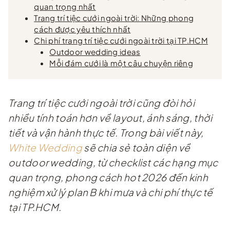
quan trọng nhất
Trang trí tiệc cưới ngoài trời: Những phong
cách được yêu thích nhất
Chi phí trang trí tiệc cưới ngoài trời tại TP.HCM
Outdoor wedding ideas
Mỗi đám cưới là một câu chuyện riêng
Trang trí tiệc cưới ngoài trời cũng đòi hỏi
nhiều tính toán hơn về layout, ánh sáng, thời
tiết và vận hành thực tế. Trong bài viết này,
White Wedding
sẽ chia sẻ toàn diện về
outdoor wedding, từ checklist các hạng mục
quan trọng, phong cách hot 2026 đến kinh
nghiệm xử lý plan B khi mưa và chi phí thực tế
tại TP.HCM.