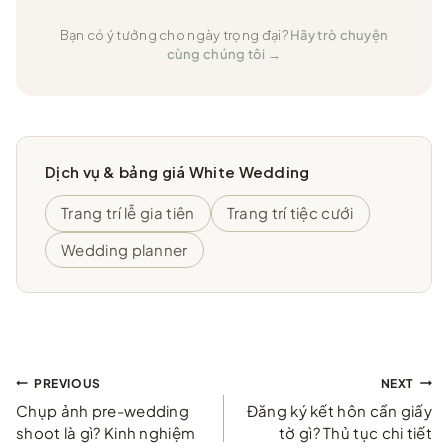
Bạn có ý tưởng cho ngày trọng đại?
Hãy trò chuyện
cùng chúng tôi →
Dịch vụ & bảng giá White Wedding
Trang trí lễ gia tiên
Trang trí tiệc cưới
Wedding planner
Điều
PREVIOUS
NEXT
Chụp ảnh pre-wedding
Đăng ký kết hôn cần giấy
hướng
shoot là gì? Kinh nghiệm
tờ gì? Thủ tục chi tiết