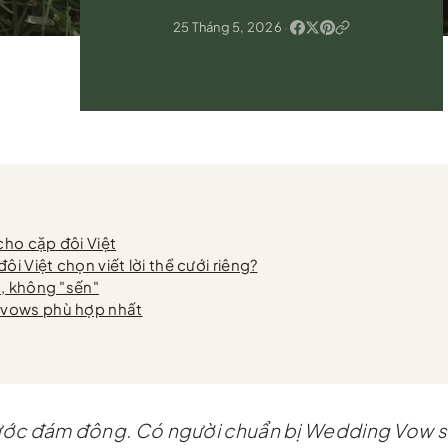
25 Tháng 5, 2026
·
cho cặp đôi Việt
i Việt chọn viết lời thề cưới riêng?
, không "sến"
 vows phù hợp nhất
 trước đám đông. Có người chuẩn bị Wedding Vow s