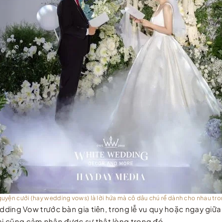
guyện cưới (hay wedding vows) là lời hứa mà cô dâu chú rể dành cho nhau tro
ding Vow trước bàn gia tiên, trong lễ vu quy hoặc ngay giữa
 ai cũng cảm nhận được sự thật lòng trong đó.