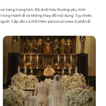
 và trang trọng hơn. Đó là lời hứa thương yêu, kính
 trong thánh lễ và không thay đổi nội dung.
Tuy nhiên,
người. Cặp đôi có thể thêm personal vows ở phần lễ