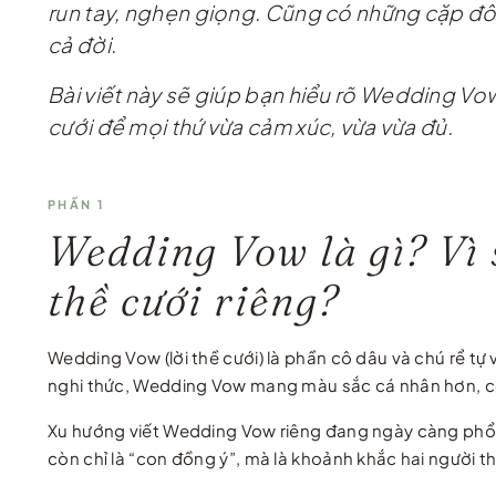
run tay, nghẹn giọng. Cũng có những cặp đôi t
cả đời.
Bài viết này sẽ giúp bạn hiểu rõ Wedding Vow
cưới để mọi thứ vừa cảm xúc, vừa vừa đủ.
PHẦN 1
Wedding Vow là gì? Vì 
thề cưới riêng?
Wedding Vow (lời thề cưới) là phần cô dâu và chú rể tự 
nghi thức, Wedding Vow mang màu sắc cá nhân hơn, có t
Xu hướng viết Wedding Vow riêng đang ngày càng phổ biế
còn chỉ là “con đồng ý”, mà là khoảnh khắc hai người 