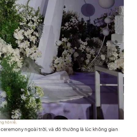
ng hôn lễ.
 ceremony ngoài trời, và đó thường là lúc không gian