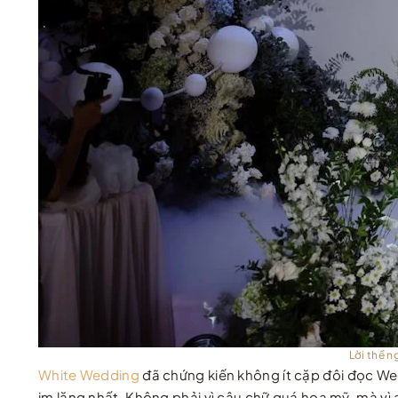
Lời thề n
White Wedding
đã chứng kiến không ít cặp đôi đọc Wed
im lặng nhất. Không phải vì câu chữ quá hoa mỹ, mà vì