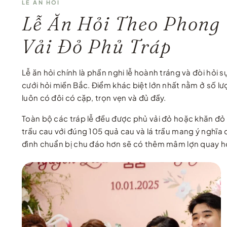
LỄ ĂN HỎI
Lễ Ăn Hỏi Theo Phong
Vải Đỏ Phủ Tráp
Lễ ăn hỏi chính là phần nghi lễ hoành tráng và đòi hỏ
cưới hỏi miền Bắc. Điểm khác biệt lớn nhất nằm ở số 
luôn có đôi có cặp, trọn vẹn và đủ đầy.
Toàn bộ các tráp lễ đều được phủ vải đỏ hoặc khăn đỏ r
trầu cau với đúng 105 quả cau và lá trầu mang ý nghĩa 
đình chuẩn bị chu đáo hơn sẽ có thêm mâm lợn quay h