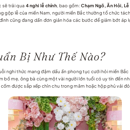
 sẽ trải qua
4 nghi lễ chính
, bao gồm:
Chạm Ngõ, Ăn Hỏi, Lễ 
g gộp lễ của miền Nam, người miền Bắc thường tổ chức tách 
ia đình cũng đang dần đơn giản hóa các bước để giảm bớt áp l
ẩn Bị Như Thế Nào?
i nghi thức mang đậm dấu ấn phong tục cưới hỏi miền Bắc nà
 bố mẹ, ông bà cùng một vài người lớn tuổi có uy tín đến nhà 
ánh cốm được sắp xếp chỉn chu trong mâm hoặc hộp phủ vải đ