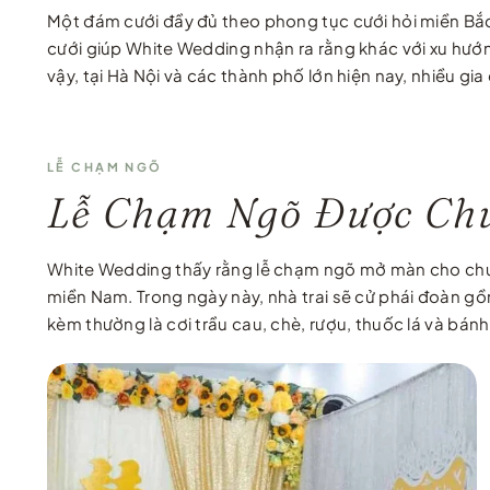
Một đám cưới đầy đủ theo phong tục cưới hỏi miền Bắc
cưới giúp White Wedding nhận ra rằng khác với xu hướn
vậy, tại Hà Nội và các thành phố lớn hiện nay, nhiều g
LỄ CHẠM NGÕ
Lễ Chạm Ngõ Được Chu
White Wedding thấy rằng lễ chạm ngõ mở màn cho chuỗ
miền Nam. Trong ngày này, nhà trai sẽ cử phái đoàn gồm
kèm thường là cơi trầu cau, chè, rượu, thuốc lá và b