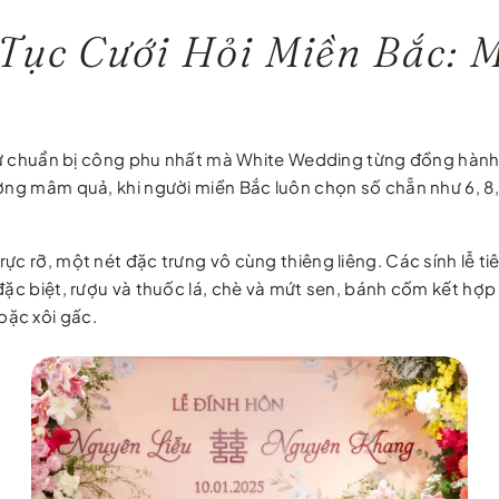
 Tục Cưới Hỏi Miền Bắc:
i sự chuẩn bị công phu nhất mà White Wedding từng đồng hành
lượng mâm quả, khi người miền Bắc luôn chọn số chẵn như 6, 
ực rỡ, một nét đặc trưng vô cùng thiêng liêng. Các sính lễ 
đặc biệt, rượu và thuốc lá, chè và mứt sen, bánh cốm kết hợp
oặc xôi gấc.