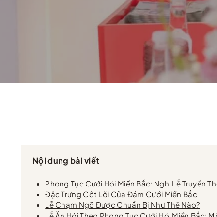
Nội dung bài viết
Phong Tục Cưới Hỏi Miền Bắc: Nghi Lễ Truyền T
Đặc Trưng Cốt Lõi Của Đám Cưới Miền Bắc
Lễ Chạm Ngõ Được Chuẩn Bị Như Thế Nào?
Lễ Ăn Hỏi Theo Phong Tục Cưới Hỏi Miền Bắc: 