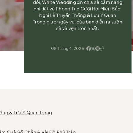
đôi, White Wedding xin chia sẻ cẩm nang
chi tiết về Phong Tục Cưới Hỏi Miền Bắc:
Nghi Lễ Truyền Thống & Lưu Ý Quan
Trọng giúp ngày vui của bạn diễn ra suôn
sẻ và vẹn tròn nhất.
08 Tháng 4, 2026
·
hống & Lưu Ý Quan Trọng
Mâm Quả Số Chẵn & Vải Đỏ Phủ Tráp