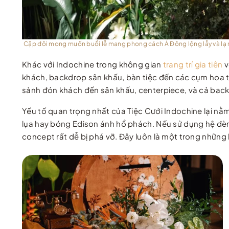
Cặp đôi mong muốn buổi lễ mang phong cách Á Đông lộng lẫy và lạ
Khác với Indochine trong không gian
trang trí gia tiên
v
khách, backdrop sân khấu, bàn tiệc đến các cụm hoa t
sảnh đón khách đến sân khấu, centerpiece, và cả bac
Yếu tố quan trọng nhất của Tiệc Cưới Indochine lại nằ
lụa hay bóng Edison ánh hổ phách. Nếu sử dụng hệ đèn 
concept rất dễ bị phá vỡ. Đây luôn là một trong những 