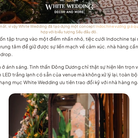
 mắt, vì vậy White Wedding đã tạo dựng một concept
Indochine vương giả qu
hợp với biểu tượng Sếu đầu đỏ.
ốn tập trung vào một điểm nhấn nhỏ, tiệc
cưới Indochine tạ
rung tâm để giữ được sự liền mạch về cảm xúc. nhà hàng cần
kdrop.
m ở ánh sáng. Tinh thần Đông Dương chỉ thật sự hiện lên trọn
LED trắng lạnh có sẵn của venue mà không xử lý lại, toàn bộ
hạng mục White Wedding ưu tiên trao đổi kỹ với nhà hàng nga