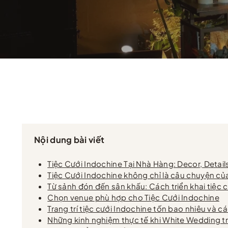
Nội dung bài viết
Tiệc Cưới Indochine Tại Nhà Hàng: Decor, Detai
Tiệc Cưới Indochine không chỉ là câu chuyện của
Từ sảnh đón đến sân khấu: Cách triển khai tiệc 
Chọn venue phù hợp cho Tiệc Cưới Indochine
Trang trí tiệc cưới Indochine tốn bao nhiêu và c
Những kinh nghiệm thực tế khi White Wedding tri