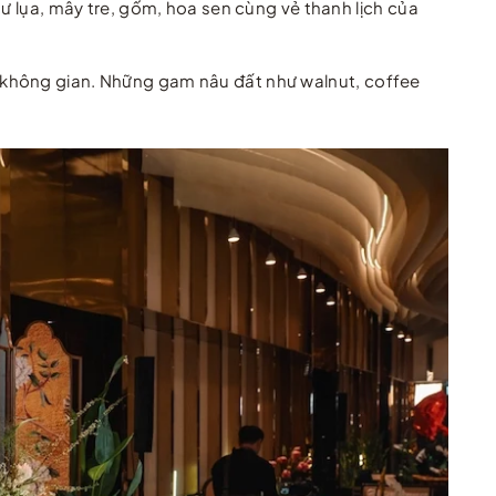
ư lụa, mây tre, gốm, hoa sen cùng vẻ thanh lịch của
 không gian. Những gam nâu đất như walnut, coffee