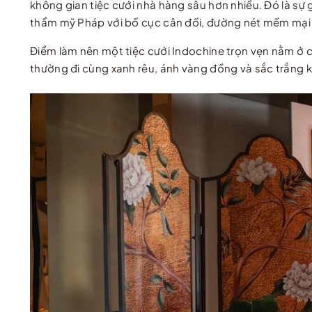
không gian tiệc cưới nhà hàng sâu hơn nhiều. Đó là sự 
thẩm mỹ Pháp với bố cục cân đối, đường nét mềm mại 
Điểm làm nên một tiệc cưới Indochine trọn vẹn nằm ở 
thường đi cùng xanh rêu, ánh vàng đồng và sắc trắng k