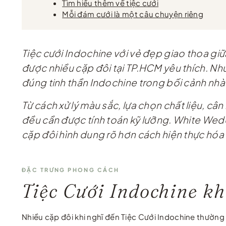
Tìm hiểu thêm về tiệc cưới
Mỗi đám cưới là một câu chuyện riêng
Tiệc cưới Indochine với vẻ đẹp giao thoa gi
được nhiều cặp đôi tại TP.HCM yêu thích. Nh
đúng tinh thần Indochine trong bối cảnh nhà 
Từ cách xử lý màu sắc, lựa chọn chất liệu, cân
đều cần được tính toán kỹ lưỡng. White Wedd
cặp đôi hình dung rõ hơn cách hiện thực hóa
ĐẶC TRƯNG PHONG CÁCH
Tiệc Cưới Indochine kh
Nhiều cặp đôi khi nghĩ đến Tiệc Cưới Indochine thường h