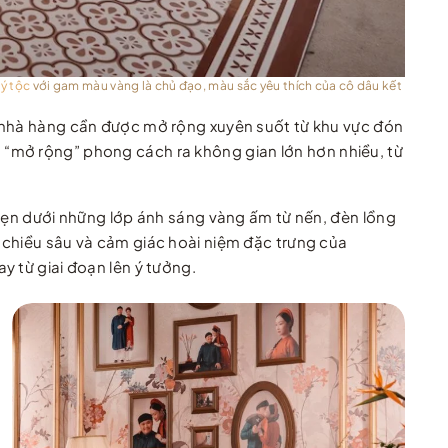
ý tộc
với gam màu vàng là chủ đạo, màu sắc yêu thích của cô dâu kết
i nhà hàng cần được mở rộng xuyên suốt từ khu vực đón
 “mở rộng” phong cách ra không gian lớn hơn nhiều, từ
 vẹn dưới những lớp ánh sáng vàng ấm từ nến, đèn lồng
 chiều sâu và cảm giác hoài niệm đặc trưng của
y từ giai đoạn lên ý tưởng.