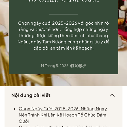
Chọn ngày cưới 2025–2026 với góc nhìn rõ
ràng và thực tế hơn. Tổng hợp những ngày
thường được kiêng theo âm lịch như tháng
Ngâu, ngày Tam Nương cùng những lưu ý để
cặp đôi an tâm lên kế hoạch.
14 Tháng 5, 2026
·
Nội dung bài viết
Chọn Ngày Cưới 2025-2026: Những Ngày
Nên Tránh Khi Lên Kế Hoạch Tổ Chức Đám
Cưới