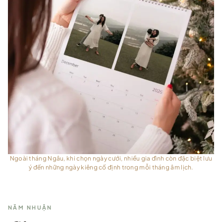
Ngoài tháng Ngâu, khi chọn ngày cưới, nhiều gia đình còn đặc biệt lưu
ý đến những ngày kiêng cố định trong mỗi tháng âm lịch.
NĂM NHUẬN