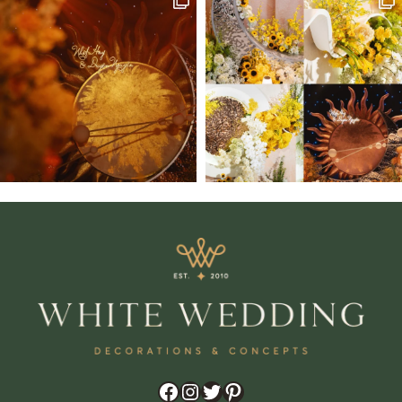
Zalo
Chat trực tiếp
Hotline
0909 056 993
Facebook
Instagram
Twitter
Pinterest