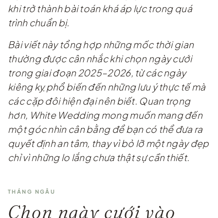
khi trở thành bài toán khá áp lực trong quá
trình chuẩn bị.
Bài viết này tổng hợp những mốc thời gian
thường được cân nhắc khi chọn ngày cưới
trong giai đoạn 2025–2026, từ các ngày
kiêng kỵ phổ biến đến những lưu ý thực tế mà
các cặp đôi hiện đại nên biết. Quan trọng
hơn, White Wedding mong muốn mang đến
một góc nhìn cân bằng để bạn có thể đưa ra
quyết định an tâm, thay vì bỏ lỡ một ngày đẹp
chỉ vì những lo lắng chưa thật sự cần thiết.
THÁNG NGÂU
Chọn ngày cưới vào