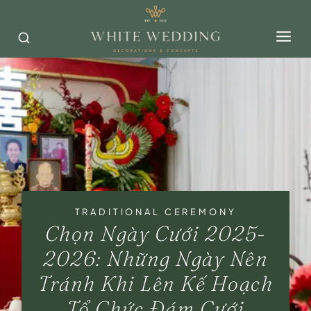
Skip
to
content
TRADITIONAL CEREMONY
Chọn Ngày Cưới 2025-
2026: Những Ngày Nên
Tránh Khi Lên Kế Hoạch
Tổ Chức Đám Cưới