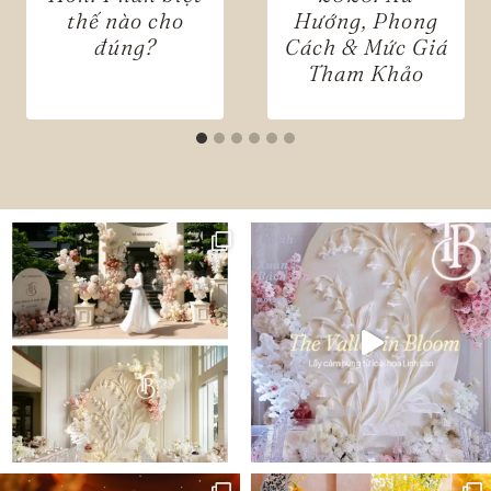
thế nào cho
Hướng, Phong
đúng?
Cách & Mức Giá
Tham Khảo