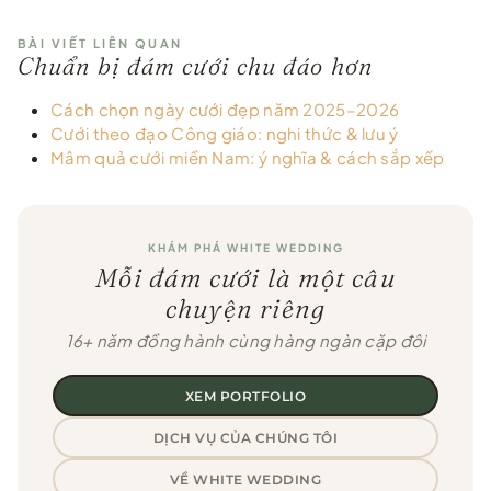
BÀI VIẾT LIÊN QUAN
Chuẩn bị đám cưới chu đáo hơn
Cách chọn ngày cưới đẹp năm 2025–2026
Cưới theo đạo Công giáo: nghi thức & lưu ý
Mâm quả cưới miền Nam: ý nghĩa & cách sắp xếp
KHÁM PHÁ WHITE WEDDING
Mỗi đám cưới là một câu
chuyện riêng
16+ năm đồng hành cùng hàng ngàn cặp đôi
XEM PORTFOLIO
DỊCH VỤ CỦA CHÚNG TÔI
VỀ WHITE WEDDING