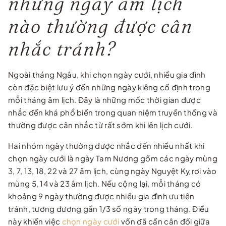
những ngày âm lịch
nào thường được cân
nhắc tránh?
Ngoài tháng Ngâu, khi chọn ngày cưới, nhiều gia đình
còn đặc biệt lưu ý đến những ngày kiêng cố định trong
mỗi tháng âm lịch. Đây là những mốc thời gian được
nhắc đến khá phổ biến trong quan niệm truyền thống và
thường được cân nhắc từ rất sớm khi lên lịch cưới.
Hai nhóm ngày thường được nhắc đến nhiều nhất khi
chọn ngày cưới là ngày Tam Nương gồm các ngày mùng
3, 7, 13, 18, 22 và 27 âm lịch, cùng ngày Nguyệt Kỵ rơi vào
mùng 5, 14 và 23 âm lịch. Nếu cộng lại, mỗi tháng có
khoảng 9 ngày thường được nhiều gia đình ưu tiên
tránh, tương đương gần 1/3 số ngày trong tháng. Điều
này khiến việc
chọn ngày cưới
vốn đã cần cân đối giữa