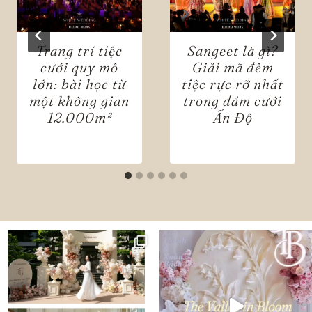
Trang trí tiệc
Sangeet là gì?
cưới quy mô
Giải mã đêm
lớn: bài học từ
tiệc rực rỡ nhất
một không gian
trong đám cưới
12.000m²
Ấn Độ