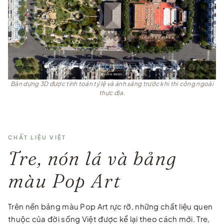
Bản dựng 3D được tính toán tỷ lệ và ánh sáng trước khi thi công ngoài
thực địa.
CHẤT LIỆU VIỆT
Tre, nón lá và bảng
màu Pop Art
Trên nền bảng màu Pop Art rực rỡ, những chất liệu quen
thuộc của đời sống Việt được kể lại theo cách mới. Tre,