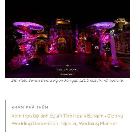
Đêm tiệc Serenade in Saigon đón gần 1.200 khách mời quốc tế.
KHÁM PHÁ THÊM
Xem trọn bộ ảnh dự án Tinh Hoa Việt Nam
·
Dịch vụ
Wedding Decoration
·
Dịch vụ Wedding Planner