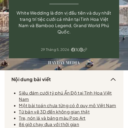
White Wedding là đơn vị đầu tiên và duy nhất
trang trí tiệc cưới cá nhân tại Tinh Hoa Việt
Nam và Bamboo Legend, Grand World Phú
Quốc.
29 Tháng 5, 2026
·
Nội dung bài viết
Siêu đám cưới tỷ phú Ấn Độ tại Tinh Hoa Việt
Nam
Một bài toán chưa từng có ở quy mô Việt Nam
Từ bản vẽ 3D đến không gian thật
Tre, nón lá và bảng màu Pop Art
86 giờ chạy đua với thời gian