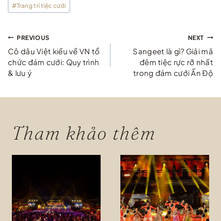
#
Trang trí tiệc cưới
Điều
PREVIOUS
NEXT
Cô dâu Việt kiều về VN tổ
Sangeet là gì? Giải mã
hướng
chức đám cưới: Quy trình
đêm tiệc rực rỡ nhất
& lưu ý
trong đám cưới Ấn Độ
bài
viết
Tham khảo thêm