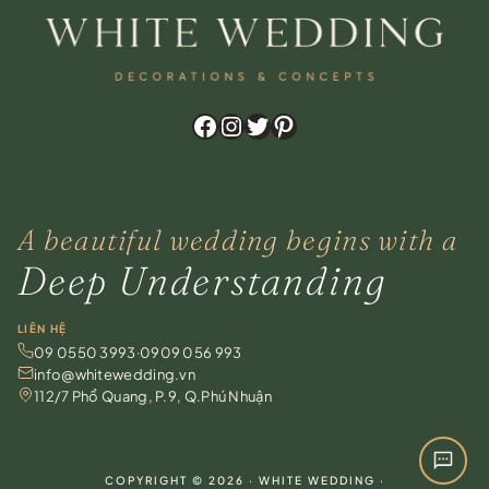
Zalo
Chat trực tiếp
Hotline
0909 056 993
Facebook
Instagram
Twitter
Pinterest
Messenger
Facebook Chat
A beautiful wedding begins with a
WhatsApp
For overseas clients
Deep Understanding
Instagram
@whitewedding.vn
LIÊN HỆ
09 0550 3993
·
0909 056 993
Chat ngay
info@whitewedding.vn
Trên website, không cần tài khoản
112/7 Phổ Quang, P.9, Q.Phú Nhuận
COPYRIGHT © 2026 · WHITE WEDDING ·