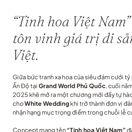
“Tinh hoa Việt Nam”
tôn vinh giá trị di sả
Việt.
Giữa bức tranh xa hoa của siêu đám cưới tỷ
Ấn Độ tại
Grand World Phú Quốc
, cuối nă
2025 khẽ mở ra một chương mới đầy tự hà
cho
White Wedding
khi trở thành đơn vị đ
nhận hạng mục trọng điểm trong chuỗi lễ c
Concept mang tên
“Tinh hoa Việt Nam”
đ