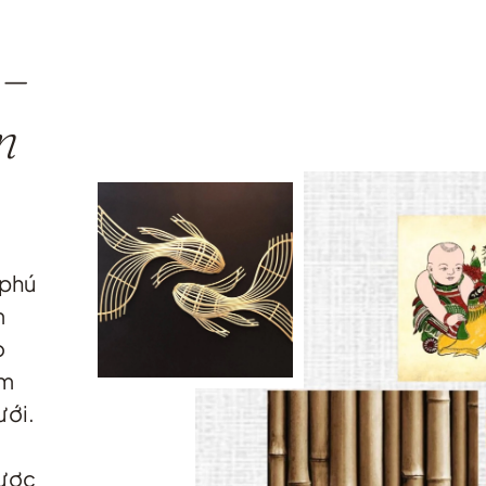
 –
n
 phú
m
o
ảm
ưới.
ược