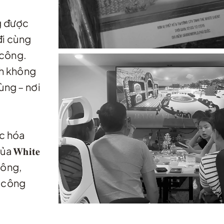
g được
 đi cùng
i công.
nh không
ùng – nơi
ực hóa
𝐖𝐡𝐢𝐭𝐞
 công,
ủ công