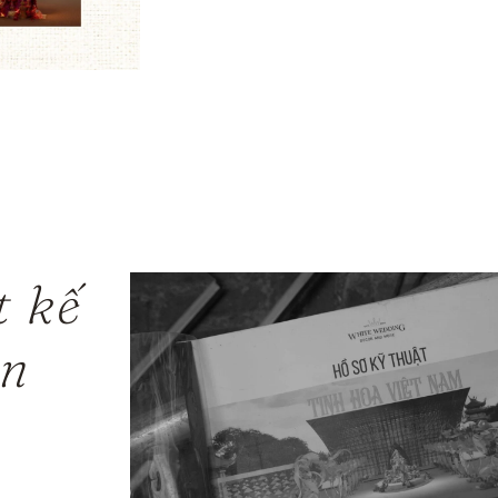
t kế
ản