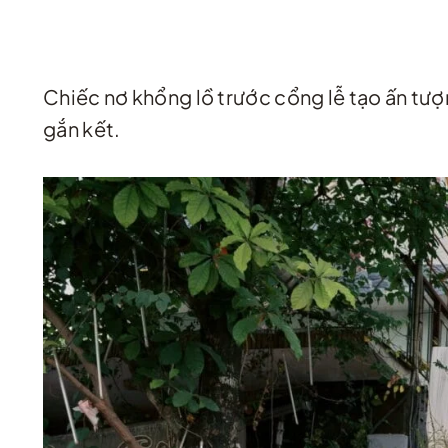
Chiếc nơ khổng lồ trước cổng lễ tạo ấn tượn
gắn kết.