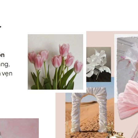
.
ôn
àng,
 vẹn