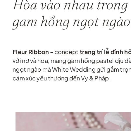
Hòa vào nhau trong
gam hồng ngọt ngào
Fleur Ribbon
– concept
trang trí lễ đính h
với nơ và hoa, mang gam hồng pastel dịu d
ngọt ngào mà White Wedding gửi gắm trọn
cảm xúc yêu thương đến Vy & Pháp.