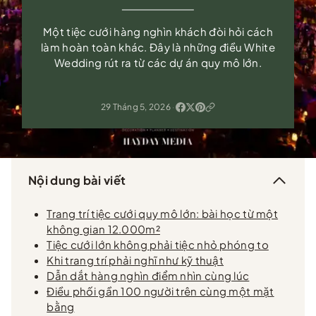
Một tiệc cưới hàng nghìn khách đòi hỏi cách
làm hoàn toàn khác. Đây là những điều White
Wedding rút ra từ các dự án quy mô lớn.
29 Tháng 5, 2026
·
Nội dung bài viết
Trang trí tiệc cưới quy mô lớn: bài học từ một
không gian 12.000m²
Tiệc cưới lớn không phải tiệc nhỏ phóng to
Khi trang trí phải nghĩ như kỹ thuật
Dẫn dắt hàng nghìn điểm nhìn cùng lúc
Điều phối gần 100 người trên cùng một mặt
bằng