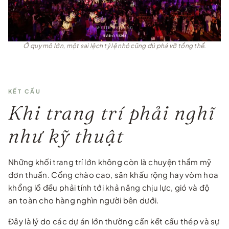
Ở quy mô lớn, một sai lệch tỷ lệ nhỏ cũng đủ phá vỡ tổng thể.
KẾT CẤU
Khi trang trí phải nghĩ
như kỹ thuật
Những khối trang trí lớn không còn là chuyện thẩm mỹ
đơn thuần. Cổng chào cao, sân khấu rộng hay vòm hoa
khổng lồ đều phải tính tới khả năng chịu lực, gió và độ
an toàn cho hàng nghìn người bên dưới.
Đây là lý do các dự án lớn thường cần kết cấu thép và sự