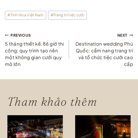
Post
#
Tinh Hoa Việt Nam
#
Trang trí tiệc cưới
Tags:
Điều
PREVIOUS
NEXT
5 tháng thiết kế, 86 giờ thi
Destination wedding Phú
hướng
công: quy trình tạo nên
Quốc: cẩm nang trang trí
một không gian cưới quy
và tổ chức tiệc cưới cao
bài
mô lớn
cấp
viết
Tham khảo thêm