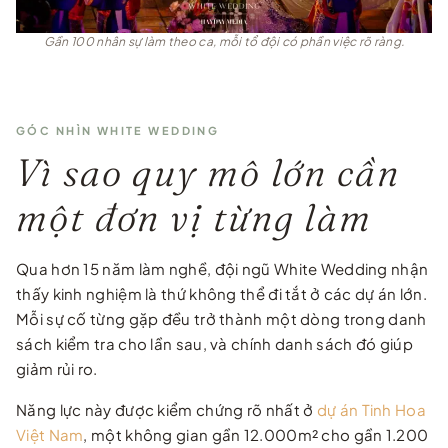
Gần 100 nhân sự làm theo ca, mỗi tổ đội có phần việc rõ ràng.
GÓC NHÌN WHITE WEDDING
Vì sao quy mô lớn cần
một đơn vị từng làm
Qua hơn 15 năm làm nghề, đội ngũ White Wedding nhận
thấy kinh nghiệm là thứ không thể đi tắt ở các dự án lớn.
Mỗi sự cố từng gặp đều trở thành một dòng trong danh
sách kiểm tra cho lần sau, và chính danh sách đó giúp
giảm rủi ro.
Năng lực này được kiểm chứng rõ nhất ở
dự án Tinh Hoa
Việt Nam
, một không gian gần 12.000m² cho gần 1.200