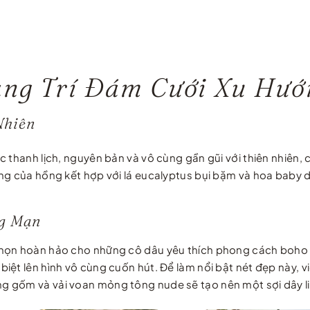
rang Trí Đám Cưới Xu Hư
Nhiên
 thanh lịch, nguyên bản và vô cùng gần gũi với thiên nhiên, 
ng của hồng kết hợp với lá eucalyptus bụi bặm và hoa baby dị
ng Mạn
chọn hoàn hảo cho những cô dâu yêu thích phong cách boho
iệt lên hình vô cùng cuốn hút. Để làm nổi bật nét đẹp này, 
 gốm và vải voan mỏng tông nude sẽ tạo nên một sợi dây liê