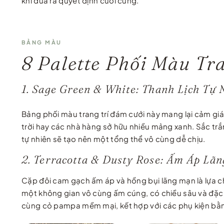
khi đưa ra quyết định cuối cùng.
BẢNG MÀU
8 Palette Phối Màu T
1. Sage Green & White: Thanh Lịch Tự 
Bảng phối màu trang trí đám cưới này mang lại cảm giác
trời hay các nhà hàng sở hữu nhiều mảng xanh. Sắc trắ
tự nhiên sẽ tạo nên một tổng thể vô cùng dễ chịu.
2. Terracotta & Dusty Rose: Ấm Áp Lã
Cặp đôi cam gạch ấm áp và hồng bụi lãng mạn là lựa 
một không gian vô cùng ấm cúng, có chiều sâu và đặc b
cùng cỏ pampa mềm mại, kết hợp với các phụ kiện bằng