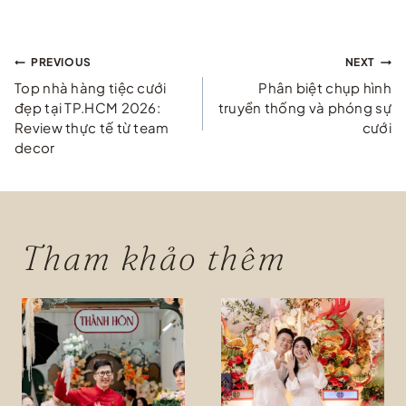
Điều
PREVIOUS
NEXT
Top nhà hàng tiệc cưới
Phân biệt chụp hình
hướng
đẹp tại TP.HCM 2026:
truyền thống và phóng sự
Review thực tế từ team
cưới
bài
decor
viết
Tham khảo thêm