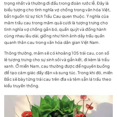
trọng nhất và thường đi đầu trong đoàn rước lễ. Đây là
biểu tượng cho tình nghĩa vợ chồng trong văn hóa Việt,
bắt nguồn từ sự tích Trầu Cau quen thuộc. Ý nghĩa của
mâm trầu cau trong mâm quả cưới là tượng trưng cho
tình nghĩa vợ chồng gắn bó, quấn quýt và đồng hành
cùng nhau lâu dài, giống như hình ảnh dây trầu quấn
quanh thân cau trong văn hóa dân gian Việt Nam.
Thông thường, mâm sẽ có khoảng 105 trái cau, con số
lẻ tượng trưng cho sự sinh sôi và gắn kết, đi kèm lá trầu
xanh. Ở miền Nam, cau thường được để nguyên buồng
để tạo cảm giác đầy đặn và sung túc. Trong khi đó, miền
Bắc sẽ bày từng trái cau trên đĩa và têm sẵn lá trầu theo
kiểu truyền thống.