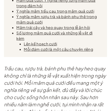
Mâm quả cưới: Ý nghĩa riêng từng mâm quả
trong đám hỏi
Ý nghĩa mâm trầu cau trong mâm quả cưới
Ý nghĩa mâm rượu trà và bánh phu thê trong
mâm quả cưới
Mâm trái cây và heo quay trong lễ ăn hỏi
Số lượng mâm quả cưới và những lễ vật đi
kèm
Lên kế hoạch cưới
Mỗi đám cưới là một câu chuyện riêng
Trầu cau, rượu trà, bánh phu thê hay heo quay
không chỉ là những lễ vật xuất hiện trong ngày
cưới hỏi. Mỗi mâm quả cưới đều mang một ý
nghĩa riêng về sự gắn kết, đủ đầy và lời chúc
cho cuộc sống hôn nhân sau này. Sau hơn
nhiều năm làm nghề cưới, tụi mình nhận ra rất