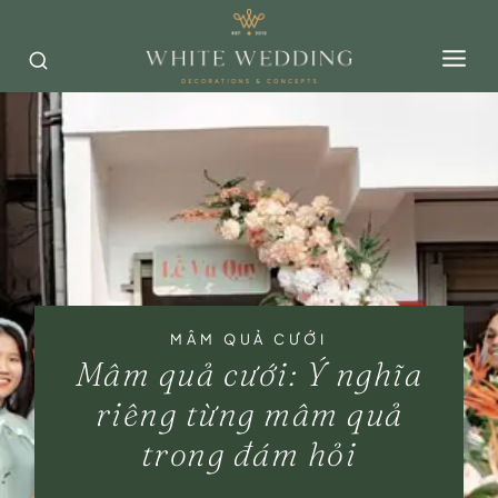
Skip
to
content
MÂM QUẢ CƯỚI
Mâm quả cưới: Ý nghĩa
riêng từng mâm quả
trong đám hỏi