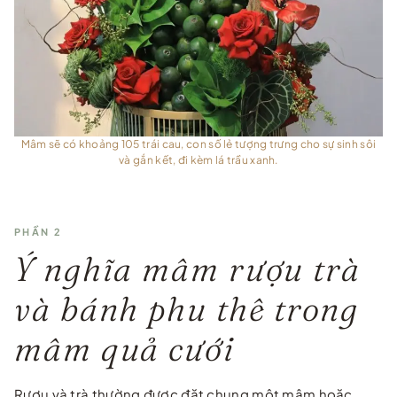
Mâm sẽ có khoảng 105 trái cau, con số lẻ tượng trưng cho sự sinh sôi
và gắn kết, đi kèm lá trầu xanh.
PHẦN 2
Ý nghĩa mâm rượu trà
và bánh phu thê trong
mâm quả cưới
Rượu và trà thường được đặt chung một mâm hoặc