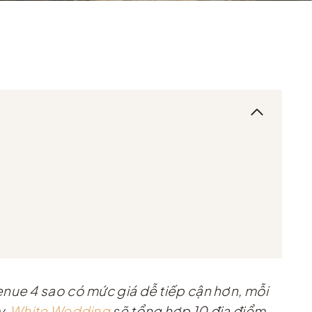
enue 4 sao có mức giá dễ tiếp cận hơn, mỗi
y,
White Wedding
sẽ tổng hợp 10 địa điểm