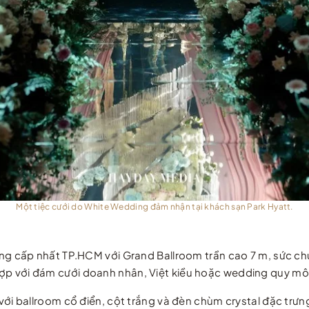
Một tiệc cưới do White Wedding đảm nhận tại khách sạn Park Hyatt.
g cấp nhất TP.HCM với Grand Ballroom trần cao 7 m, sức ch
 hợp với đám cưới doanh nhân, Việt kiều hoặc wedding quy mô 
ới ballroom cổ điển, cột trắng và đèn chùm crystal đặc trư