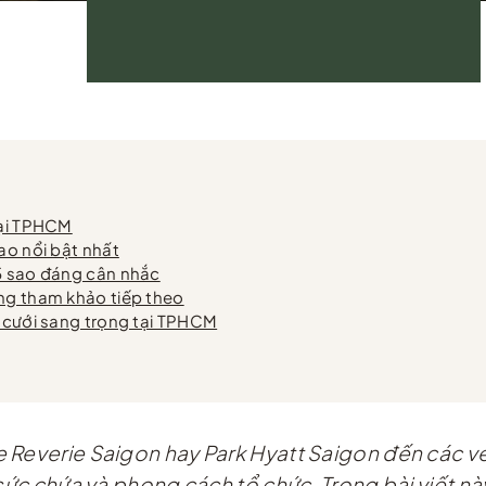
tại TPHCM
ao nổi bật nhất
-5 sao đáng cân nhắc
ng tham khảo tiếp theo
c cưới sang trọng tại TPHCM
 Reverie Saigon hay Park Hyatt Saigon đến các v
 sức chứa và phong cách tổ chức. Trong bài viết nà