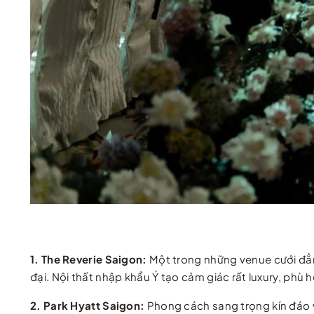
1. The Reverie Saigon:
Một trong những venue cưới đẳn
đại. Nội thất nhập khẩu Ý tạo cảm giác rất luxury, phù
2. Park Hyatt Saigon:
Phong cách sang trọng kín đáo v