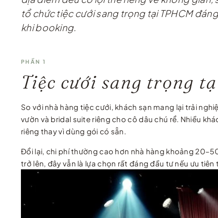
tổ chức tiệc cưới sang trọng tại TPHCM đán
khi booking.
PHẦN 1
Tiệc cưới sang trọng t
So với nhà hàng tiệc cưới, khách sạn mang lại trải ng
vườn và bridal suite riêng cho cô dâu chú rể. Nhiều k
riêng thay vì dùng gói có sẵn.
Đổi lại, chi phí thường cao hơn nhà hàng khoảng 20–5
trở lên, đây vẫn là lựa chọn rất đáng đầu tư nếu ưu tiê