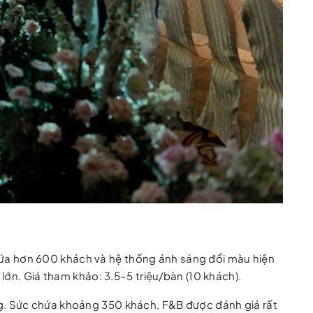
ứa hơn 600 khách và hệ thống ánh sáng đổi màu hiện
lớn. Giá tham khảo: 3.5–5 triệu/bàn (10 khách).
ng. Sức chứa khoảng 350 khách, F&B được đánh giá rất