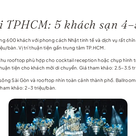
tại TPHCM: 5 khách sạn 4–
 600 khách với phong cách Nhật tinh tế và dịch vụ rất chỉn 
ệu/bàn. Vị trí thuận tiện gần trung tâm TP.HCM.
hu rooftop phù hợp cho cocktail reception hoặc chụp hình t
uận tiện cho khách mời di chuyển. Giá tham khảo: 2.5–3.5 tr
sông Sài Gòn và rooftop nhìn toàn cảnh thành phố. Ballroo
tham khảo: 2–3 triệu/bàn.