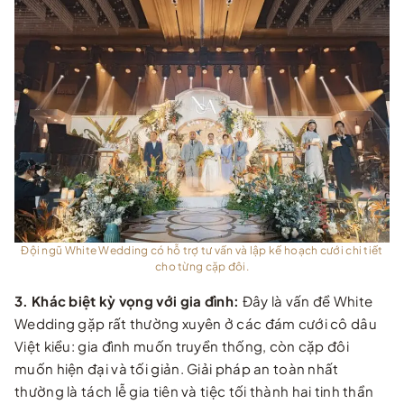
Đội ngũ White Wedding có hỗ trợ tư vấn và lập kế hoạch cưới chi tiết
cho từng cặp đôi.
3. Khác biệt kỳ vọng với gia đình:
Đây là vấn đề White
Wedding gặp rất thường xuyên ở các đám cưới cô dâu
Việt kiều: gia đình muốn truyền thống, còn cặp đôi
muốn hiện đại và tối giản. Giải pháp an toàn nhất
thường là tách lễ gia tiên và tiệc tối thành hai tinh thần