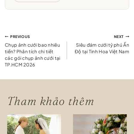
Điều
PREVIOUS
NEXT
Chụp ảnh cưới bao nhiêu
Siêu đám cưới tỷ phú Ấn
hướng
tiền? Phân tích chi tiết
Độ tại Tinh Hoa Việt Nam
các gói chụp ảnh cưới tại
bài
TP.HCM 2026
viết
Tham khảo thêm