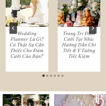
Wedding
Trang Trí Đám
Planner Là Gì?
Cưới Tại Nhà:
Có Thật Sự Cần
Hướng Dẫn Chi
Thiết Cho Đám
Tiết & Ý Tưởng
Cưới Của Bạn?
Tiết Kiệm