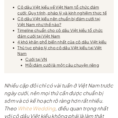
Cô dâu Việt kiều về Việt Nam tổ chức đám
cưới: Quy trình, pháp lý và kinh nghiệm thực tế
Cô dâu Việt kiều nên chuẩn bị đám cưới tại
Việt Nam như thế nào?
Timeline chuẩn cho cô dâu Việt kiều tổ chức
đám cưới tại Việt Nam
4 khó khăn phổ biến nhất của cô dâu Việt kiều
Thủ tục pháp lý cho cô dâu Việt kiều tại Việt
Nam
Cưới tại VN
Mỗi đám cưới là một câu chuyện riêng
Nhiều cặp đôi chỉ có vài tuần ở Việt Nam trước
ngày cưới, nên mọi thứ cần được chuẩn bị
sớm và có kế hoạch rõ ràng hơn rất nhiều.
Theo
White Wedding
, điều quan trọng nhất
với cô dâu Việt kiều không phải là làm thật