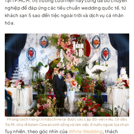
Tại TP.HCM, thị trường cưới hiện nay cũng đã đủ chuyên
nghiệp để đáp ứng các tiêu chuẩn wedding quốc tế, từ
khách sạn 5 sao đến tiệc ngoài trời và dịch vụ cá nhân
hóa.
Phong cách trang trí Indochine lại được các cặp đôi việt kiều, cô dâu
Trà Mi, chú rể Adam Cowan sinh sống và làm việc ở nước ngoài lựa chọn
Tuy nhiên, theo góc nhìn của
White Wedding
, thách