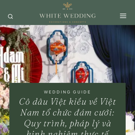
Skip
to
content
WEDDING GUIDE
Cô dâu Việt kiều về Việt
Nam tổ chức đám cưới:
Quy trình, pháp lý và
kinh nghiệm thực tế