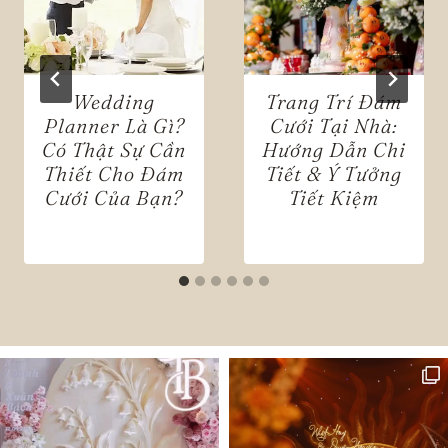
Wedding
Trang Trí Đám
Planner Là Gì?
Cưới Tại Nhà:
Có Thật Sự Cần
Hướng Dẫn Chi
Thiết Cho Đám
Tiết & Ý Tưởng
Cưới Của Bạn?
Tiết Kiệm