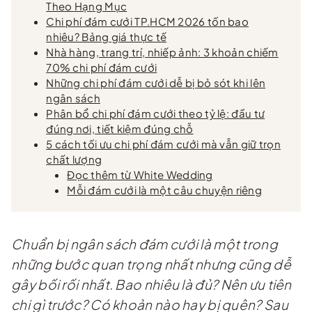
Theo Hạng Mục
Chi phí đám cưới TP.HCM 2026 tốn bao
nhiêu? Bảng giá thực tế
Nhà hàng, trang trí, nhiếp ảnh: 3 khoản chiếm
70% chi phí đám cưới
Những chi phí đám cưới dễ bị bỏ sót khi lên
ngân sách
Phân bổ chi phí đám cưới theo tỷ lệ: đầu tư
đúng nơi, tiết kiệm đúng chỗ
5 cách tối ưu chi phí đám cưới mà vẫn giữ trọn
chất lượng
Đọc thêm từ White Wedding
Mỗi đám cưới là một câu chuyện riêng
Chuẩn bị ngân sách đám cưới là một trong
những bước quan trọng nhất nhưng cũng dễ
gây bối rối nhất. Bao nhiêu là đủ? Nên ưu tiên
chi gì trước? Có khoản nào hay bị quên? Sau