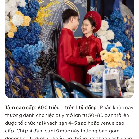
Tầm cao cấp: 600 triệu – trên 1 tỷ đồng.
Phân khúc này
thường dành cho tiệc quy mô lớn từ 50–80 bàn trở lên,
được tổ chức tại khách sạn 4–5 sao hoặc venue cao
cấp. Chi phí đám cưới ở mức này thường bao gồm
decor hoa tươi nhập khẩu, hệ thống âm thanh ánh sáng