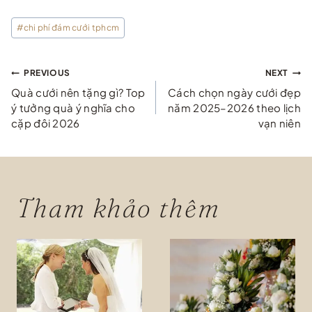
Post
#
chi phí đám cưới tphcm
Tags:
Điều
PREVIOUS
NEXT
Quà cưới nên tặng gì? Top
Cách chọn ngày cưới đẹp
hướng
ý tưởng quà ý nghĩa cho
năm 2025–2026 theo lịch
cặp đôi 2026
vạn niên
bài
viết
Tham khảo thêm