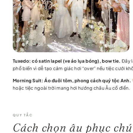
Tuxedo: có satin lapel (ve áo lụa bóng), bow tie.
Đây l
phổ biến vì dễ tạo cảm giác hơi “over” nếu tiệc cưới k
Morning Suit: Áo đuôi tôm, phong cách quý tộc Anh.
hoặc tiệc ngoài trời mang hơi hướng châu Âu cổ điển.
QUY TẮC
Cách chọn âu phục chú 