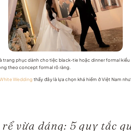
à trang phục dành cho tiệc black-tie hoặc dinner formal kiểu
hông theo concept formal rõ ràng.
White Wedding
thấy đây là lựa chọn khá hiếm ở Việt Nam như
rể vừa dáng: 5 quy tắc q