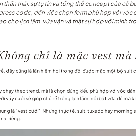
hần thái, sự tự tin và tổng thể concept của cả bu
dress code, đến việc chọn form phù hợp với vóc d
ao cho lịch lãm, vừa vặn và thật sự hợp với mình t
hông chỉ là mặc vest mà 
 rể, đây cũng là lần hiếm hoi trong đời được mặc một bộ suit
 chạy theo trend, mà là chọn đúng kiểu phù hợp với vóc dáng,
 với váy cưới sẽ giúp chú rể trông lịch lãm, nổi bật vừa đủ m
ung là “vest cưới”. Nhưng thực tế, suit, tuxedo hay morning 
mal riêng.