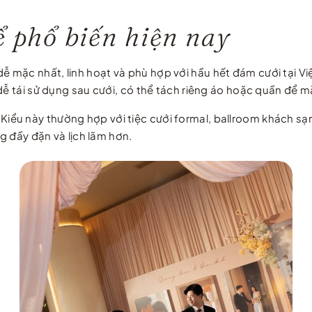
ể phổ biến hiện nay
 dễ mặc nhất, linh hoạt và phù hợp với hầu hết đám cưới tại V
dễ tái sử dụng sau cưới, có thể tách riêng áo hoặc quần để mặ
Kiểu này thường hợp với tiệc cưới formal, ballroom khách sạ
ng đầy đặn và lịch lãm hơn.