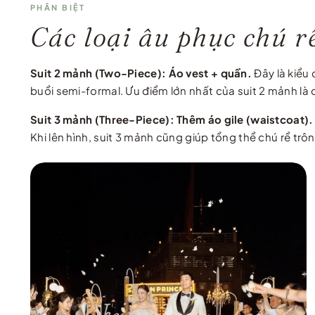
PHÂN BIỆT
Các loại âu phục chú r
Suit 2 mảnh (Two-Piece): Áo vest + quần.
Đây là kiểu
buổi semi-formal. Ưu điểm lớn nhất của suit 2 mảnh là 
Suit 3 mảnh (Three-Piece): Thêm áo gile (waistcoat).
Khi lên hình, suit 3 mảnh cũng giúp tổng thể chú rể trô