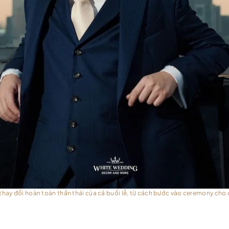
 thay đổi hoàn toàn thần thái của cả buổi lễ, từ cách bước vào ceremony cho 