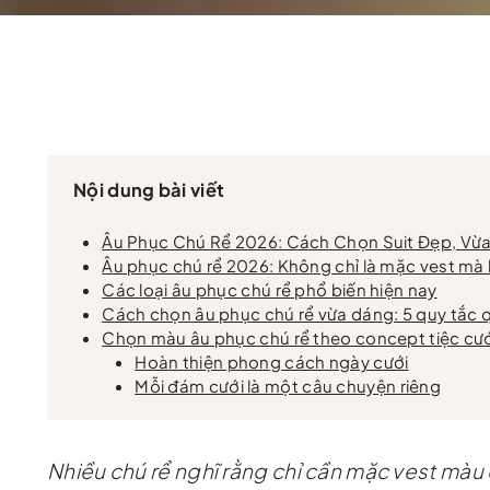
Nội dung bài viết
Âu Phục Chú Rể 2026: Cách Chọn Suit Đẹp, Vừ
Âu phục chú rể 2026: Không chỉ là mặc vest mà 
Các loại âu phục chú rể phổ biến hiện nay
Cách chọn âu phục chú rể vừa dáng: 5 quy tắc 
Chọn màu âu phục chú rể theo concept tiệc cư
Hoàn thiện phong cách ngày cưới
Mỗi đám cưới là một câu chuyện riêng
Nhiều chú rể nghĩ rằng chỉ cần mặc vest màu