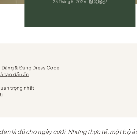
25 Tháng 5, 2026
·
a Dáng & Đúng Dress Code
là tạo dấu ấn
quan trọng nhất
ới
 đen là đủ cho ngày cưới. Nhưng thực tế, một bộ â