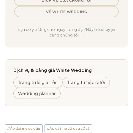
DỊCH VỤ CỦA CHÚNG TÔI
VỀ WHITE WEDDING
Bạn có ý tưởng cho ngày trọng đại?
Hãy trò chuyện
cùng chúng tôi →
Dịch vụ & bảng giá White Wedding
Trang trí lễ gia tiên
Trang trí tiệc cưới
Wedding planner
Post
#
Áo dài mẹ cô dâu
#
Áo dài mẹ cô dâu 2026
Tags: