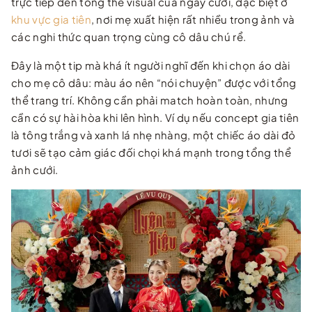
trực tiếp đến tổng thể visual của ngày cưới, đặc biệt ở
khu vực gia tiên
, nơi mẹ xuất hiện rất nhiều trong ảnh và
các nghi thức quan trọng cùng cô dâu chú rể.
Đây là một tip mà khá ít người nghĩ đến khi chọn áo dài
cho mẹ cô dâu: màu áo nên “nói chuyện” được với tổng
thể trang trí. Không cần phải match hoàn toàn, nhưng
cần có sự hài hòa khi lên hình. Ví dụ nếu concept gia tiên
là tông trắng và xanh lá nhẹ nhàng, một chiếc áo dài đỏ
tươi sẽ tạo cảm giác đối chọi khá mạnh trong tổng thể
ảnh cưới.