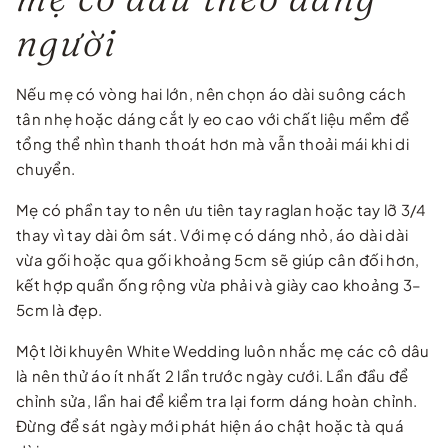
người
Nếu mẹ có vòng hai lớn, nên chọn áo dài suông cách
tân nhẹ hoặc dáng cắt ly eo cao với chất liệu mềm để
tổng thể nhìn thanh thoát hơn mà vẫn thoải mái khi di
chuyển.
Mẹ có phần tay to nên ưu tiên tay raglan hoặc tay lỡ 3/4
thay vì tay dài ôm sát. Với mẹ có dáng nhỏ, áo dài dài
vừa gối hoặc qua gối khoảng 5cm sẽ giúp cân đối hơn,
kết hợp quần ống rộng vừa phải và giày cao khoảng 3–
5cm là đẹp.
Một lời khuyên White Wedding luôn nhắc mẹ các cô dâu
là nên thử áo ít nhất 2 lần trước ngày cưới. Lần đầu để
chỉnh sửa, lần hai để kiểm tra lại form dáng hoàn chỉnh.
Đừng để sát ngày mới phát hiện áo chật hoặc tà quá