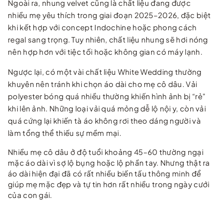
Ngoài ra, nhung velvet cũng là chất liệu đang được
nhiều mẹ yêu thích trong giai đoạn 2025–2026, đặc biệt
khi kết hợp với concept Indochine hoặc phong cách
regal sang trọng. Tuy nhiên, chất liệu nhung sẽ hơi nóng
nên hợp hơn với tiệc tối hoặc không gian có máy lạnh.
Ngược lại, có một vài chất liệu White Wedding thường
khuyên nên tránh khi chọn áo dài cho mẹ cô dâu. Vải
polyester bóng quá nhiều thường khiến hình ảnh bị “rẻ”
khi lên ảnh. Những loại vải quá mỏng dễ lộ nội y, còn vải
quá cứng lại khiến tà áo không rơi theo dáng người và
làm tổng thể thiếu sự mềm mại.
Nhiều mẹ cô dâu ở độ tuổi khoảng 45–60 thường ngại
mặc áo dài vì sợ lộ bụng hoặc lộ phần tay. Nhưng thật ra
áo dài hiện đại đã có rất nhiều biến tấu thông minh để
giúp mẹ mặc đẹp và tự tin hơn rất nhiều trong ngày cưới
của con gái.