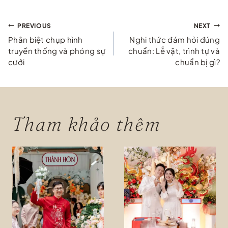
Điều
PREVIOUS
NEXT
Phân biệt chụp hình
Nghi thức đám hỏi đúng
hướng
truyền thống và phóng sự
chuẩn: Lễ vật, trình tự và
cưới
chuẩn bị gì?
bài
viết
Tham khảo thêm