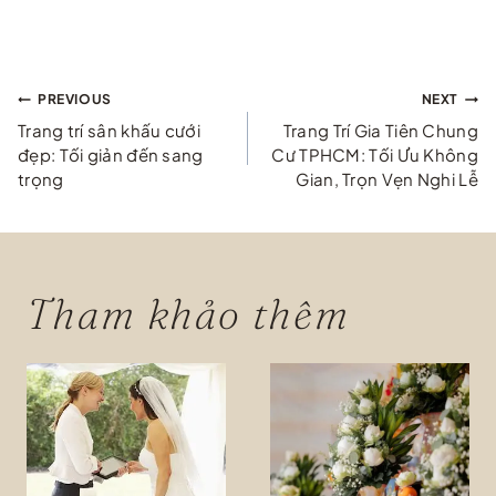
Điều
PREVIOUS
NEXT
Trang trí sân khấu cưới
Trang Trí Gia Tiên Chung
hướng
đẹp: Tối giản đến sang
Cư TPHCM: Tối Ưu Không
trọng
Gian, Trọn Vẹn Nghi Lễ
bài
viết
Tham khảo thêm