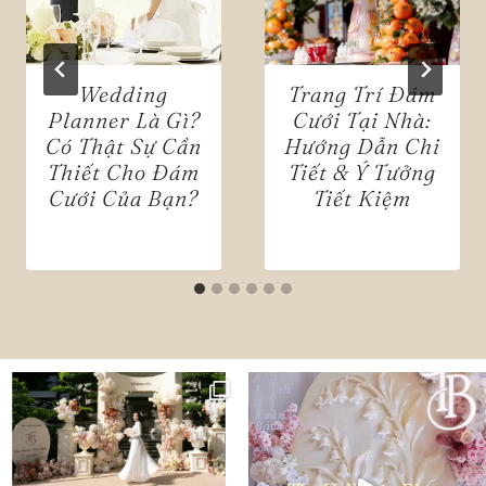
Wedding
Trang Trí Đám
Planner Là Gì?
Cưới Tại Nhà:
Có Thật Sự Cần
Hướng Dẫn Chi
Thiết Cho Đám
Tiết & Ý Tưởng
Cưới Của Bạn?
Tiết Kiệm