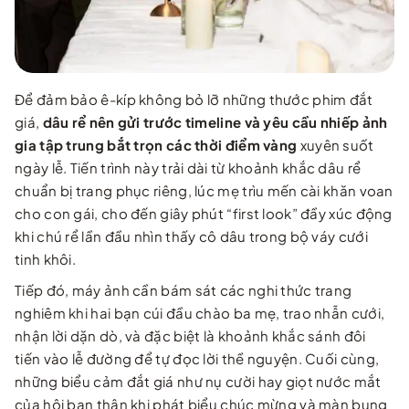
Để đảm bảo ê-kíp không bỏ lỡ những thước phim đắt
giá,
dâu rể nên gửi trước timeline và yêu cầu nhiếp ảnh
gia tập trung bắt trọn các thời điểm vàng
xuyên suốt
ngày lễ. Tiến trình này trải dài từ khoảnh khắc dâu rể
chuẩn bị trang phục riêng, lúc mẹ trìu mến cài khăn voan
cho con gái, cho đến giây phút “first look” đầy xúc động
khi chú rể lần đầu nhìn thấy cô dâu trong bộ váy cưới
tinh khôi.
Tiếp đó, máy ảnh cần bám sát các nghi thức trang
nghiêm khi hai bạn cúi đầu chào ba mẹ, trao nhẫn cưới,
nhận lời dặn dò, và đặc biệt là khoảnh khắc sánh đôi
tiến vào lễ đường để tự đọc lời thề nguyện. Cuối cùng,
những biểu cảm đắt giá như nụ cười hay giọt nước mắt
của hội bạn thân khi phát biểu chúc mừng và màn bung