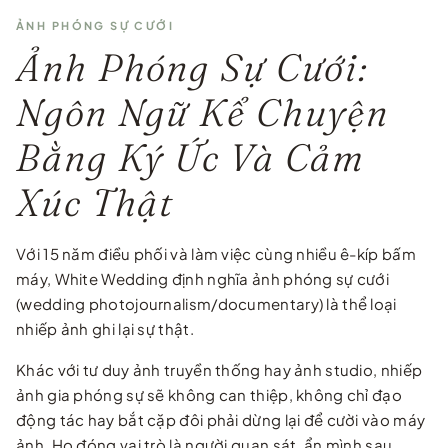
ẢNH PHÓNG SỰ CƯỚI
Ảnh Phóng Sự Cưới:
Ngôn Ngữ Kể Chuyện
Bằng Ký Ức Và Cảm
Xúc Thật
Với 15 năm điều phối và làm việc cùng nhiều ê-kíp bấm
máy, White Wedding định nghĩa ảnh phóng sự cưới
(wedding photojournalism/documentary) là thể loại
nhiếp ảnh ghi lại sự thật.
Khác với tư duy ảnh truyền thống hay ảnh studio, nhiếp
ảnh gia phóng sự sẽ không can thiệp, không chỉ đạo
động tác hay bắt cặp đôi phải dừng lại để cười vào máy
ảnh. Họ đóng vai trò là người quan sát, ẩn mình sau