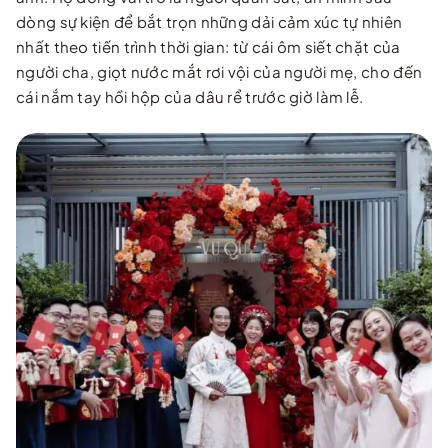
dòng sự kiện để bắt trọn những dải cảm xúc tự nhiên
nhất theo tiến trình thời gian: từ cái ôm siết chặt của
người cha, giọt nước mắt rơi vội của người mẹ, cho đến
cái nắm tay hồi hộp của dâu rể trước giờ làm lễ.