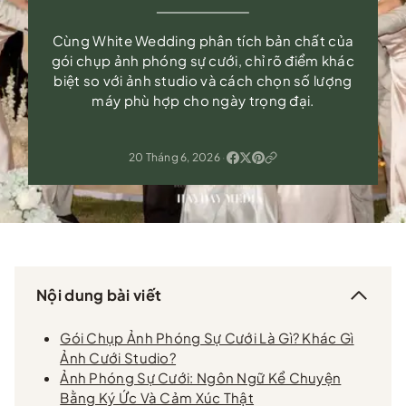
Cùng White Wedding phân tích bản chất của
gói chụp ảnh phóng sự cưới, chỉ rõ điểm khác
biệt so với ảnh studio và cách chọn số lượng
máy phù hợp cho ngày trọng đại.
20 Tháng 6, 2026
·
Nội dung bài viết
Gói Chụp Ảnh Phóng Sự Cưới Là Gì? Khác Gì
Ảnh Cưới Studio?
Ảnh Phóng Sự Cưới: Ngôn Ngữ Kể Chuyện
Bằng Ký Ức Và Cảm Xúc Thật