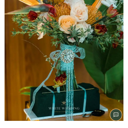
Zalo
Chat trực tiếp
Hotline
0909 056 993
Messenger
Facebook Chat
WhatsApp
For overseas clients
Instagram
@whitewedding.vn
Chat ngay
Trên website, không cần tài khoản