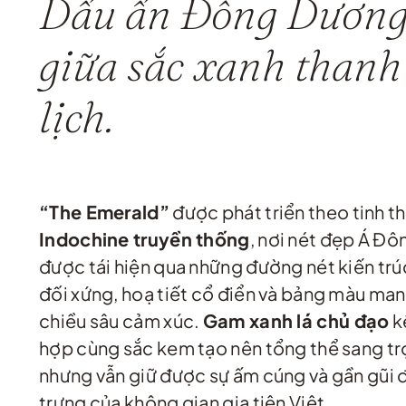
Dấu ấn Đông Dươn
giữa sắc xanh thanh
lịch.
“The Emerald”
được phát triển theo tinh t
Indochine truyền thống
, nơi nét đẹp Á Đô
được tái hiện qua những đường nét kiến trú
đối xứng, hoạ tiết cổ điển và bảng màu ma
chiều sâu cảm xúc.
Gam xanh lá chủ đạo
k
hợp cùng sắc kem tạo nên tổng thể sang t
nhưng vẫn giữ được sự ấm cúng và gần gũi 
trưng của không gian gia tiên Việt.