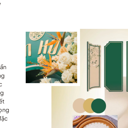
g
hần
ng
c
ng
ết
rọng
đặc