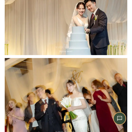
Zalo
Chat trực tiếp
Hotline
0909 056 993
Messenger
Facebook Chat
WhatsApp
For overseas clients
Instagram
@whitewedding.vn
Chat ngay
Trên website, không cần tài khoản