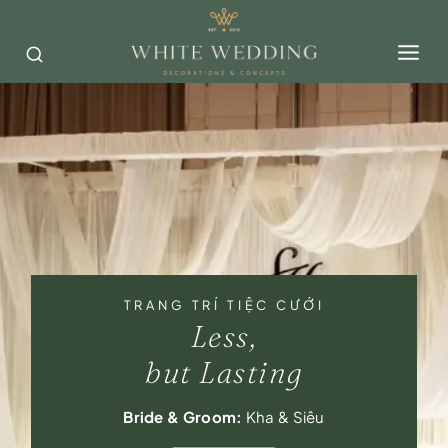
Skip
to
content
TRANG TRÍ TIỆC CƯỚI
Less,
but Lasting
Bride & Groom:
Kha & Siêu