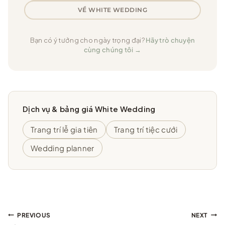
VỀ WHITE WEDDING
Bạn có ý tưởng cho ngày trọng đại?
Hãy trò chuyện
cùng chúng tôi →
Dịch vụ & bảng giá White Wedding
Trang trí lễ gia tiên
Trang trí tiệc cưới
Wedding planner
Điều
PREVIOUS
NEXT