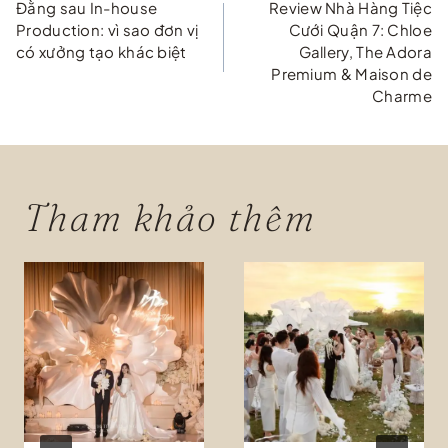
Đằng sau In-house
Review Nhà Hàng Tiệc
hướng
Production: vì sao đơn vị
Cưới Quận 7: Chloe
có xưởng tạo khác biệt
Gallery, The Adora
bài
Premium & Maison de
Charme
viết
Tham khảo thêm