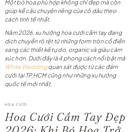
Một bó hoa phù hợp không chỉ đẹp mà còn
giúp kể câu chuyện riêng của cô dâu theo
cách tinh tế nhất.
Năm 2026, xu hướng hoa cưới cầm tay đang
dịch chuyển rõ rệt từ những form tròn cổ điển
sang các thiết kế tự do, organic và giàu cảm
xúc hơn. Dưới đây là 4 phong cách nổi bật mà
White Wedding
quan sát được từ các đám
cưới tại TP.HCM cũng như những xu hướng
quốc tế mới nhất.
HOA CƯỚI
Hoa Cưới Cầm Tay Đẹp
2026: Khi Bó Hoa Trở