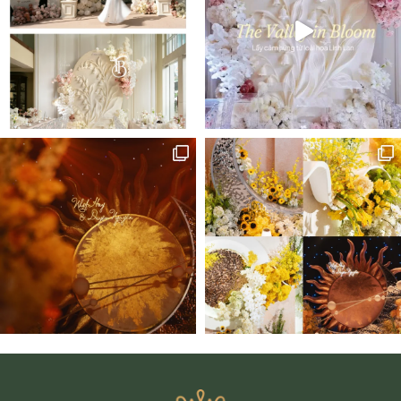
PHONG
CÁCH
TRANG
TRÍ
ĐỘT
PHÁ