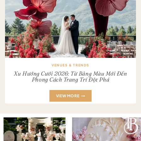
VENUES & TRENDS
Xu Hướng Cưới 2026: Từ Bảng Màu Mới Đến
Phong Cách Trang Trí Đột Phá
XU
VIEW MORE
HƯỚNG
CƯỚI
2026:
TỪ
BẢNG
MÀU
MỚI
ĐẾN