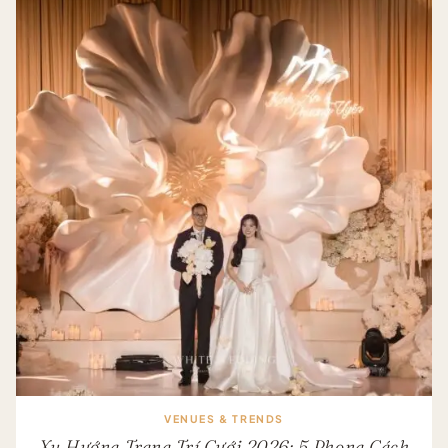
TỪ
A-
Z:
LỊCH
TRÌNH
12
THÁNG
CHI
TIẾT
VENUES & TRENDS
Xu Hướng Trang Trí Cưới 2026: 5 Phong Cách