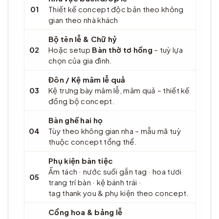
01
Thiết kế concept độc bản theo không
gian theo nhà khách
Bộ tên lễ & Chữ hỷ
02
Hoặc setup
Bàn thờ tơ hồng
– tuỳ lựa
chọn của gia đình.
Đôn / Kệ mâm lễ quả
03
Kệ trưng bày mâm lễ, mâm quả – thiết kế
đồng bộ concept.
Bàn ghế hai họ
04
Tùy theo không gian nha – mẫu mã tuỳ
thuộc concept tổng thể.
Phụ kiện bàn tiệc
Ấm tách · nước suối gắn tag · hoa tươi
05
trang trí bàn · kệ bánh trái ·
tag thank you & phụ kiện theo concept.
Cổng hoa & bảng lễ