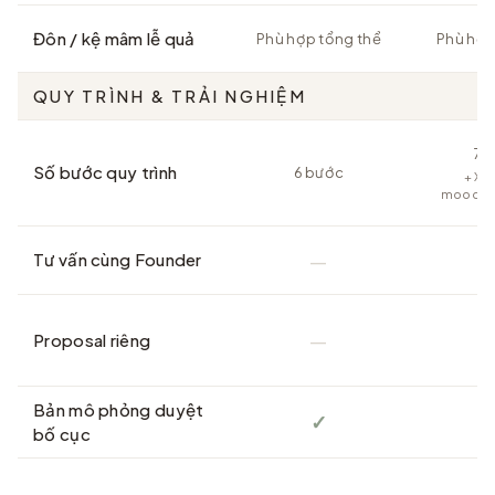
Đôn / kệ mâm lễ quả
Phù hợp tổng thể
Phù hợp
QUY TRÌNH & TRẢI NGHIỆM
7 
Số bước quy trình
6 bước
+ Xâ
moodboa
—
Tư vấn cùng Founder
—
Proposal riêng
Bản mô phỏng duyệt
✓
bố cục