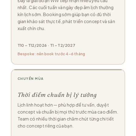
Đây là giai đoạn WW tiếp nhận nhiều yêu cầu
nhất. Các cuối tuần và ngày đẹp âm lịch thường
kín lịch sớm. Booking sớm giúp bạn có đủ thời
gian khảo sát thực tế, phát triển concept và sản
xuất chỉn chu.
T10 – T12/2026 · T1 – T2/2027
Bespoke: nên book trước 4–6 tháng
CHUYỂN MÙA
Thời điểm chuẩn bị lý tưởng
Lịch linh hoạt hơn — phù hợp để tư vấn, duyệt
concept và chuẩn bị mọi thứ trước mùa cao điểm.
Team có nhiều thời gian chăm chút từng chi tiết
cho concept riêng của bạn.