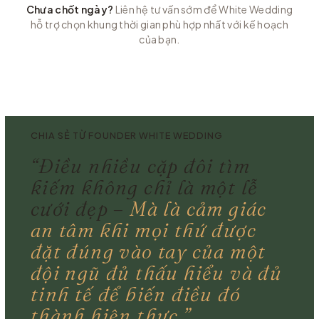
Chưa chốt ngày?
Liên hệ tư vấn sớm để White Wedding
hỗ trợ chọn khung thời gian phù hợp nhất với kế hoạch
của bạn.
CHIA SẺ TỪ FOUNDER WHITE WEDDING
“Điều nhiều cặp đôi tìm
kiếm không chỉ là một lễ
cưới đẹp –
Mà là cảm giác
an tâm khi mọi thứ được
đặt đúng vào tay của một
đội ngũ đủ thấu hiểu và đủ
tinh tế để biến điều đó
thành hiện thực.”