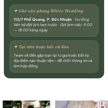
✦
Ghé văn phòng White Wedding
112/7 Phổ Quang, P. Đức Nhuận
·
Vui lòng
liên hệ đặt lịch hẹn trước · Giờ làm việc: 9:00
— 18:00 hàng ngà
y
✦
Tại nhà hoặc bất cứ đâu
Team sẽ đến gặp bạn tại tư gia hoặc bất kỳ
địa điểm nào thuận tiện – để chốt thông tin và
làm hợp đồng.