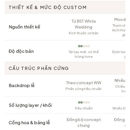
THIẾT KẾ & MỨC ĐỘ CUSTOM
Moodboa
Từ BST White
Tham chiếu
Nguồn thiết kế
Wedding
kích thướ
Kích thước cơ bản
gian
Độ độc bản
Tái tạo mới, có thể
Định hướn
trùng tone
gia
CẤU TRÚC PHẦN CỨNG
Nhiều kh
Theo concept WW
Backdrop lễ
Chiều s
Phần cứng tiêu chuẩn
tráng
Số lượng layer / khối
Tiêu chuẩn
Nhiều tầng
Đồng bộ concept
Đồng bộ
Cổng hoa & bảng lễ
chung
ch