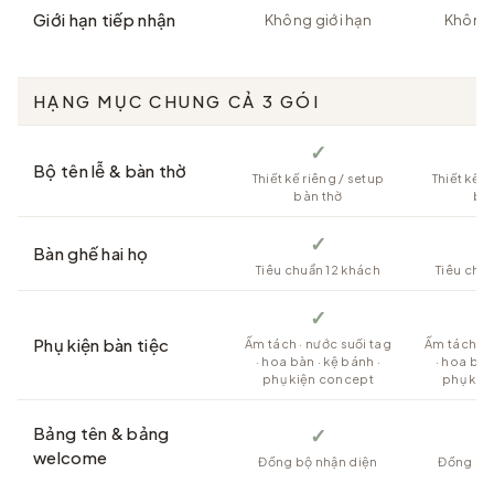
Giới hạn tiếp nhận
Không giới hạn
Không 
HẠNG MỤC CHUNG CẢ 3 GÓI
✓
Bộ tên lễ & bàn thờ
Thiết kế riêng / setup
Thiết kế r
bàn thờ
bà
✓
Bàn ghế hai họ
Tiêu chuẩn 12 khách
Tiêu chu
✓
Phụ kiện bàn tiệc
Ấm tách · nước suối tag
Ấm tách · 
· hoa bàn · kệ bánh ·
· hoa bàn
phụ kiện concept
phụ kiệ
Bảng tên & bảng
✓
welcome
Đồng bộ nhận diện
Đồng bộ