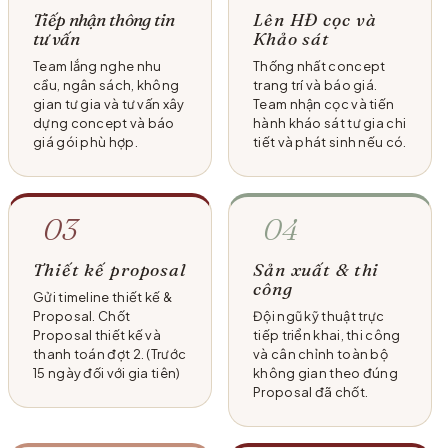
Tiếp nhận thông tin
Lên HĐ cọc và
tư vấn
Khảo sát
Team lắng nghe nhu
Thống nhất concept
cầu, ngân sách, không
trang trí và báo giá.
gian tư gia và tư vấn xây
Team nhận cọc và tiến
dựng concept và báo
hành kháo sát tư gia chi
giá gói phù hợp.
tiết và phát sinh nếu có.
03
04
Thiết kế proposal
Sản xuất & thi
công
Gửi timeline thiết kế &
Proposal. Chốt
Đội ngũ kỹ thuật trực
Proposal thiết kế và
tiếp triển khai, thi công
thanh toán đợt 2. (Trước
và cân chỉnh toàn bộ
15 ngày đối với gia tiên)
không gian theo đúng
Proposal đã chốt.