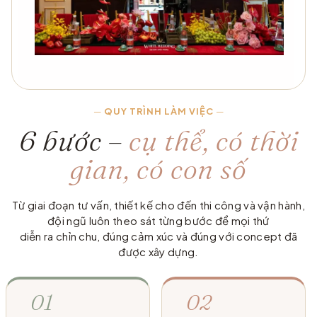
—
QUY TRÌNH LÀM VIỆC
—
6 bước –
cụ thể, có thời
gian, có con số
Từ giai đoạn tư vấn, thiết kế cho đến thi công và vận hành,
đội ngũ luôn theo sát từng bước để mọi thứ
diễn ra chỉn chu, đúng cảm xúc và đúng với concept đã
được xây dựng.
01
02