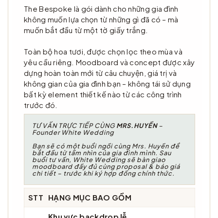
The Bespoke là gói dành cho những gia đình
không muốn lựa chọn từ những gì đã có – mà
muốn bắt đầu từ một tờ giấy trắng.
Toàn bộ hoa tươi, được chọn lọc theo mùa và
yêu cầu riêng. Moodboard và concept được xây
dựng hoàn toàn mới từ câu chuyện, giá trị và
không gian của gia đình bạn – không tái sử dụng
bất kỳ element thiết kế nào từ các công trình
trước đó.
TƯ VẤN TRỰC TIẾP CÙNG
MRS.HUYỀN
–
Founder White Wedding
Bạn sẽ có một buổi ngồi cùng Mrs. Huyền để
bắt đầu từ tầm nhìn của gia đình mình. Sau
buổi tư vấn, White Wedding sẽ bàn giao
moodboard đầy đủ cùng proposal & báo giá
chi tiết – trước khi ký hợp đồng chính thức.
STT
HẠNG MỤC BAO GỒM
Khu vực backdrop lễ