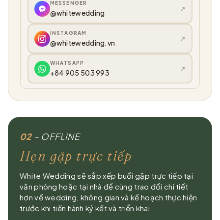
MESSENGER
↗
@whitewedding
INSTAGRAM
↗
@whitewedding.vn
WHATSAPP
↗
+84 905 503 993
02
– OFFLINE
Hẹn gặp trực tiếp
White Wedding sẽ sắp xếp buổi gặp trực tiếp tại
văn phòng hoặc tại nhà để cùng trao đổi chi tiết
hơn về wedding, không gian và kế hoạch thực hiện
trước khi tiến hành ký kết và triển khai.