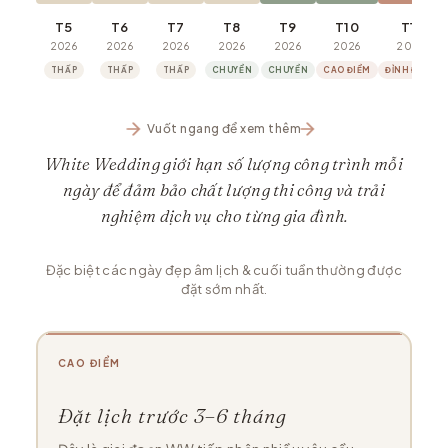
T5
T6
T7
T8
T9
T10
T11
2026
2026
2026
2026
2026
2026
2026
THẤP
THẤP
THẤP
CHUYỂN
CHUYỂN
CAO ĐIỂM
ĐỈNH ĐIỂM
Vuốt ngang để xem thêm
White Wedding giới hạn số lượng công trình mỗi
ngày để đảm bảo chất lượng thi công và trải
nghiệm dịch vụ cho từng gia đình.
Đặc biệt các ngày đẹp âm lịch & cuối tuần thường được
đặt sớm nhất.
CAO ĐIỂM
Đặt lịch trước 3–6 tháng