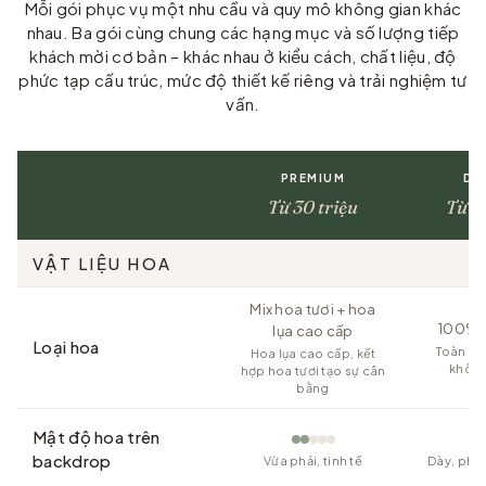
Mỗi gói phục vụ một nhu cầu và quy mô không gian khác
nhau. Ba gói cùng chung các hạng mục và số lượng tiếp
khách mời cơ bản – khác nhau ở kiểu cách, chất liệu, độ
phức tạp cấu trúc, mức độ thiết kế riêng và trải nghiệm tư
vấn.
PREMIUM
DE
Từ 30 triệu
Từ 55
VẬT LIỆU HOA
Mix hoa tươi + hoa
100% h
lụa cao cấp
Loại hoa
Toàn bộ
Hoa lụa cao cấp, kết
không
hợp hoa tươi tạo sự cân
bằng
Mật độ hoa trên
backdrop
Vừa phải, tinh tế
Dày, phủ 