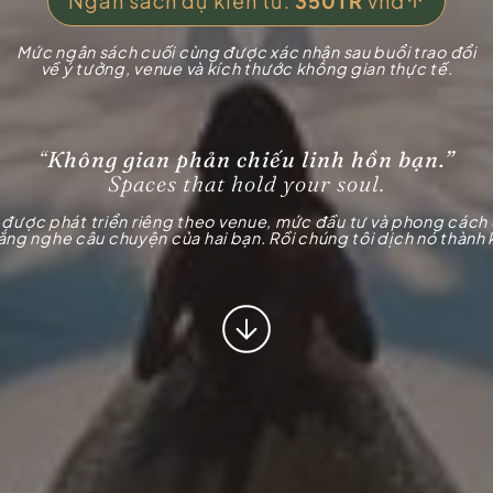
Ngân sách dự kiến từ:
350TR
vnđ
Mức ngân sách cuối cùng được xác nhận sau buổi trao đổi
về ý tưởng, venue và kích thước không gian thực tế.
“
Không gian phản chiếu linh hồn bạn.”
Spaces that hold your soul.
được phát triển riêng theo venue, mức đầu tư và phong cách 
ắng nghe câu chuyện của hai bạn. Rồi chúng tôi dịch nó thành